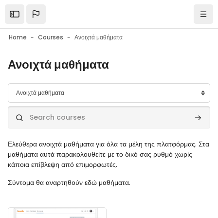
Skip to main content
Open the sidebar
Navi
Home
Courses
Ανοιχτά μαθήματα
Ανοιχτά μαθήματα
Course categories
Search courses
Search
Ελεύθερα ανοιχτά μαθήματα για όλα τα μέλη της πλατφόρμας. Στα
μαθήματα αυτά παρακολουθείτε με το δικό σας ρυθμό χωρίς
κάποια επίβλεψη από επιμορφωτές.
Σύντομα θα αναρτηθούν εδώ μαθήματα.
Course image" Moodle LMS για εκπαιδευόμενους