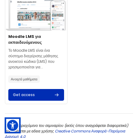
Course image
Course name
Moodle LMS για
εκπαιδευόμενους
Course summary text:
Το Moodle LMS είναι ένα
σύστημα διαχείρισης μάθησης
ανοικτού κώδικα (LMS) που
χρησιμοποιείται για...
Ανοιχτά μαθήματα
Get access
Όλο το περιεχόμενο του σεμιναρίου (εκτός όπου αναγράφεται διαφορετικά)
προσφέρεται με αδεια χρήσης
Creative Commons Αναφορά-Παρόμοια
Διανομή 4.0