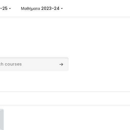
4-25
Μαθήματα 2023-24
rses
Search courses
ά μαθημάτα για το έτος 2026-27