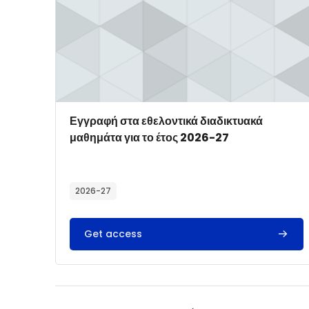
Course image
Course name
Εγγραφή στα εθελοντικά διαδικτυακά
μαθημάτα για το έτος 2026-27
Course summary text:
2026-27
Get access