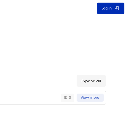
Log in
Expand all
View more
0