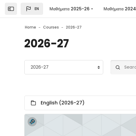
Skip to main content
Μαθήματα 2025-26
Μαθήματα 202
EN
Open the sidebar
Home
Courses
2026-27
2026-27
Course categories
Search cou
English (2026-27)
Course image" Εγγραφή στα εθελοντικά διαδικτυακ