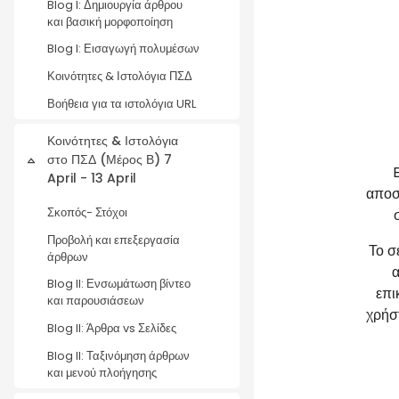
Blog I: Δημιουργία άρθρου
και βασική μορφοποίηση
Blog I: Εισαγωγή πολυμέσων
Κοινότητες & Ιστολόγια ΠΣΔ
Βοήθεια για τα ιστολόγια URL
Κοινότητες & Ιστολόγια
στο ΠΣΔ (Μέρος Β) 7
Collapse
April - 13 April
αποσ
Σκοπός- Στόχοι
Προβολή και επεξεργασία
Το σ
άρθρων
α
Blog II: Ενσωμάτωση βίντεο
επι
και παρουσιάσεων
χρήσ
Blog II: Άρθρα vs Σελίδες
Blog II: Ταξινόμηση άρθρων
και μενού πλοήγησης