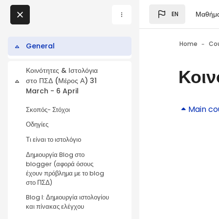
Skip to main content
Μαθήμ
EN
Blocks
My Courses
Home
Co
General
Collapse
Blocks
Κοιν
Κοινότητες & Ιστολόγια
Blocks
στο ΠΣΔ (Μέρος Α) 31
Collapse
March - 6 April
Blocks
Main co
Σκοπός- Στόχοι
Οδηγίες
Τι είναι το ιστολόγιο
Δημιουργία Blog στο
blogger (αφορά όσους
έχουν πρόβλημα με το blog
στο ΠΣΔ)
Blog I: Δημιουργία ιστολογίου
και πίνακας ελέγχου