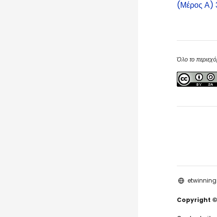
(Μέρος Α) 
Blocks
Blocks
Όλο το περιεχό
etwinning
Copyright ©