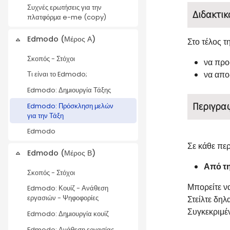
Συχνές ερωτήσεις για την
Διδακτικ
πλατφόρμα e-me (copy)
Edmodo (Μέρος Α)
Στο τέλος τ
Collapse
Σκοπός - Στόχοι
να προ
να απο
Τι είναι το Edmodo;
Edmodo: Δημιουργία Τάξης
Περιγρα
Edmodo: Πρόσκληση μελών
για την Τάξη
Edmodo
Σε κάθε πε
Edmodo (Μέρος Β)
Collapse
Από τη
Σκοπός - Στόχοι
Μπορείτε ν
Edmodo: Κουίζ - Ανάθεση
Στείλτε δη
εργασιών - Ψηφοφορίες
Συγκεκριμέν
Edmodo: Δημιουργία κουίζ
Edmodo: Ανάθεση εργασίας