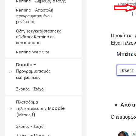
Remind - Δημιουργία τάξης
Remind - Αποστολή
προγραμματισμένου
μηνύματος
Οδηγίες εγκατάστασης και
Προκύπτει π
σύνδεσης Remind σε
Είναι πλέον
smartphone
Remind Web Site
Doodle –
Προγραμματισμός
Collapse
εκδηλώσεων
Σκοπός - Στόχοι
Πλατφόρμα
Από τη
τηλεκπαίδευσης Moodle
Collapse
(Μέρος I)
Ο επιμορφω
Σκοπός - Στόχοι
Τι είναι το Moodle;