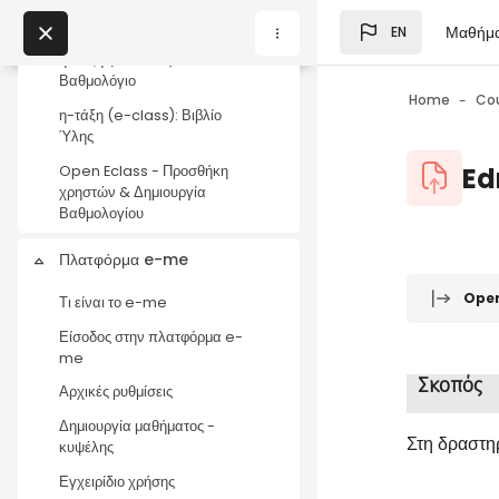
Δημιουργία άσκησης και
Skip to main content
εισαγωγή ερωτήσεων
Μαθήμ
EN
Blocks
My Courses
η-τάξη (e-class):
Βαθμολόγιο
Home
Co
η-τάξη (e-class): Βιβλίο
Blocks
Ύλης
Blocks
Ed
Open Eclass - Προσθήκη
χρηστών & Δημιουργία
Βαθμολογίου
Πλατφόρμα e-me
Collapse
Blocks
Completio
Ope
Τι είναι το e-me
Είσοδος στην πλατφόρμα e-
me
Σκοπός
Αρχικές ρυθμίσεις
Δημιουργία μαθήματος -
Στη δραστηρ
κυψέλης
Εγχειρίδιο χρήσης