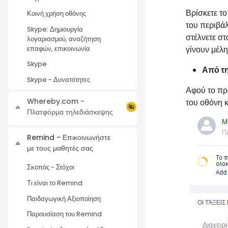
Βρίσκετε τ
Κοινή χρήση οθόνης
του περιβά
Skype: Δημιουργία
στέλνετε στ
λογαριασμού, αναζήτηση
γίνουν μέλη
επαφών, επικοινωνία
Skype
Από τη
Skype - Δυνατότητες
Αφού το πρ
Whereby.com -
του οθόνη κ
Collapse
Πλατφόρμα τηλεδιάσκεψης
Remind - Επικοινωνήστε
Collapse
με τους μαθητές σας
Σκοπός - Στόχοι
Τι είναι το Remind
Παιδαγωγική Αξιοποίηση
Παρουσίαση του Remind