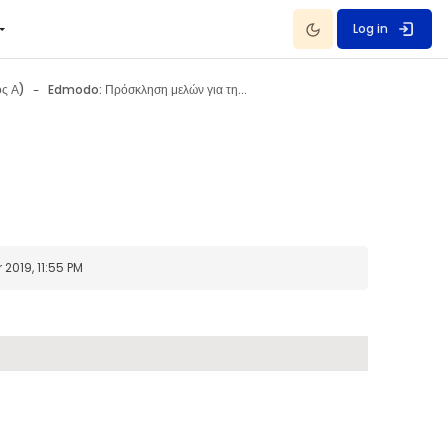
Dark Mode
Log in
ς Α)
Edmodo: Πρόσκληση μελών για την Τάξη
019, 11:55 PM