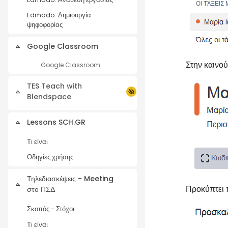
Edmodo: Δημιουργία
ψηφοφορίας
Google Classroom
Collapse
Στην καινο
Google Classroom
TES Teach with
Collapse
Blendspace
Lessons SCH.GR
Collapse
Τι είναι
Οδηγίες χρήσης
Τηλεδιασκέψεις - Meeting
Collapse
Προκύπτει 
στο ΠΣΔ
Σκοπός - Στόχοι
Τι είναι