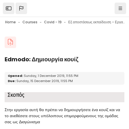
Skip to main content
Open the sidebar
Navi
Home
Courses
Covid - 19
Εξ αποστάσεως εκπαίδευση - Εργαλεία επικοινωνίας - Εργαλεία συνεργασίας - Συμβουλές
Blocks
Edmodo: Δημιουργία κουίζ
Blocks
Completion requirements
Opened:
Sunday, 1 December 2019, 11:55 PM
Due:
Sunday, 15 December 2019, 11:55 PM
Σκοπός
Στην εργασία αυτή θα πρέπει να δημιουργήσετε ένα κουίζ και να
το ανεθέσετε στους υπόλοιπους επιμορφούμενους της ομάδας
σας ως Διαγώνισμα