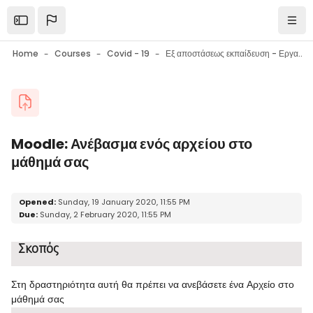
Skip to main content
Open the sidebar
Navi
Home
Courses
Covid - 19
Εξ αποστάσεως εκπαίδευση - Εργαλεία επικοινωνίας - Εργαλεία συνεργασίας - Συμβουλές
Blocks
Moodle: Ανέβασμα ενός αρχείου στο
μάθημά σας
Blocks
Completion requirements
Opened:
Sunday, 19 January 2020, 11:55 PM
Due:
Sunday, 2 February 2020, 11:55 PM
Σκοπός
Στη δραστηριότητα αυτή θα πρέπει να ανεβάσετε ένα Αρχείο στο
μάθημά σας