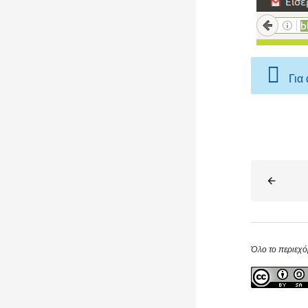
Για
Blocks
Όλο το περιεχό