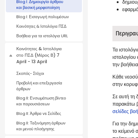
δημιου
Blog I: Δημιουργία άρθρου
και βασική μορφοποίηση
εφαρμό
Blog I: Εισαγωγή πολυμέσων
Κοινότητες & Ιστολόγια ΠΣΔ
Περιγρα
Βοήθεια για τα ιστολόγια URL
Κοινότητες & Ιστολόγια
Τα ιστολόγ
στο ΠΣΔ (Μέρος Β) 7
ιστολογίου 
Collapse
April - 13 April
την βοήθεια
Σκοπός- Στόχοι
Κάθε νεοσύσ
Προβολή και επεξεργασία
στην κορυφ
άρθρων
Σε αυτή τη
Blog II: Ενσωμάτωση βίντεο
παρακάτω βί
και παρουσιάσεων
σελίδες βο
Blog II: Άρθρα vs Σελίδες
Για την δη
Blog II: Ταξινόμηση άρθρων
και μενού πλοήγησης
το κείμενό