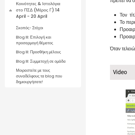
πρέπει να 
Κοινότητες & Ιστολόγια
στο ΠΣΔ (Μέρος Γ) 14
Collapse
Τον τίτ
April - 20 April
Το περ
Σκοπός- Στόχοι
Προαιρε
Προαιρε
Blog III: Επιλογή και
προσαρμογή θέματος
Όταν τελει
Blog III: Προσθήκη μέλους
Blog III: Συμμετοχή σε ομάδα
Μοιραστείτε με τους
Video
συναδέλφους τα blog που
δημιουργήσατε!