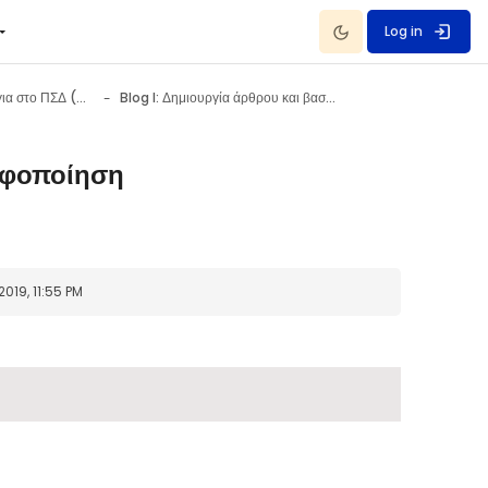
Dark Mode
Log in
Κοινότητες & Ιστολόγια στο ΠΣΔ (Μέρος Α) 31 March - 6 April
Blog I: Δημιουργία άρθρου και βασική μορφοποίηση
ορφοποίηση
019, 11:55 PM