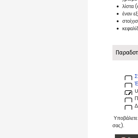
λίστα 
έναν ε
στοίχι
κεφαλί
Παραδοτ
Σ
Έ
U
Π
Δ
Υποβάλετε 
σας).