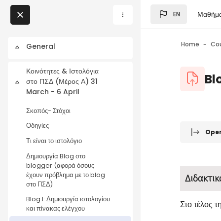
Skip to main content
Μαθήμ
EN
Blocks
My Courses
Home
Co
General
Collapse
Blocks
Κοινότητες & Ιστολόγια
Blocks
Bl
στο ΠΣΔ (Μέρος Α) 31
Collapse
March - 6 April
Σκοπός- Στόχοι
Blocks
Completio
Οδηγίες
Ope
Τι είναι το ιστολόγιο
Δημιουργία Blog στο
blogger (αφορά όσους
έχουν πρόβλημα με το blog
Διδακτικ
στο ΠΣΔ)
Blog I: Δημιουργία ιστολογίου
Στο τέλος τ
και πίνακας ελέγχου