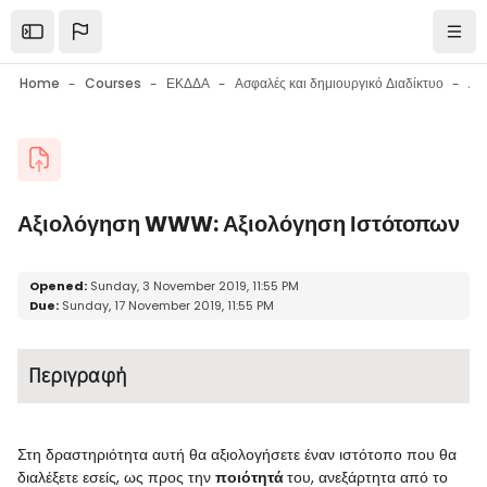
Skip to main content
Open the sidebar
Navi
Home
Courses
ΕΚΔΔΑ
Ασφαλές και δημιουργικό Διαδίκτυο
Blocks
Αξιολόγηση WWW: Αξιολόγηση Ιστότοπων
Blocks
Completion requirements
Opened:
Sunday, 3 November 2019, 11:55 PM
Due:
Sunday, 17 November 2019, 11:55 PM
Περιγραφή
Στη δραστηριότητα αυτή θα αξιολογήσετε έναν ιστότοπο που θα
διαλέξετε εσείς, ως προς την
ποιότητά
του,
ανεξάρτητα
από το