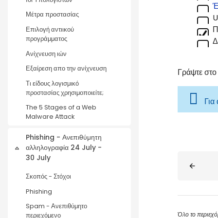
Έ
Μέτρα προστασίας
U
Π
Επιλογή αντιικού
προγράμματος
Δ
Ανίχνευση ιών
Εξαίρεση απο την ανίχνευση
Γράψτε στο
Τι είδους λογισμικό
προστασίας χρησιμοποιείτε;
Για
The 5 Stages of a Web
Malware Attack
Phishing - Ανεπιθύμητη
αλληλογραφία 24 July -
Collapse
Blocks
30 July
Σκοπός - Στόχοι
Phishing
Spam - Ανεπιθύμητο
Όλο το περιεχό
περιεχόμενο