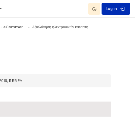
Dark Mode
Log in
Ηλεκτρονικό εμπόριο - eCommerce 10 July - 16 July
Αξιολόγηση ηλεκτρονικών καταστημάτων
19, 11:55 PM