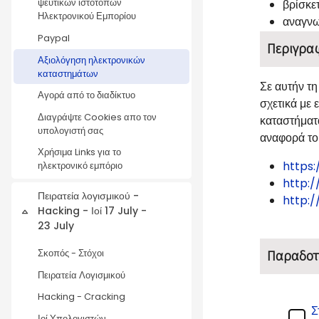
βρίσκε
ψεύτικων ιστοτόπων
Ηλεκτρονικού Εμπορίου
αναγνω
Paypal
Περιγρα
Αξιολόγηση ηλεκτρονικών
καταστημάτων
Σε αυτήν τη
Αγορά από το διαδίκτυο
σχετικά με
Διαγράψτε Cookies απο τον
καταστήματα
υπολογιστή σας
αναφορά το
Χρήσιμα Links για το
https
ηλεκτρονικό εμπόριο
http:
Πειρατεία λογισμικού -
http:/
Hacking - Ιοί 17 July -
Collapse
23 July
Σκοπός - Στόχοι
Παραδοτ
Πειρατεία Λογισμικού
Hacking - Cracking
Σ
Ιοί Υπολογιστών