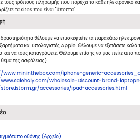
τε τους τρόπους πληρωμής που παρέχει το κάθε ηλεκτρονικό κ
ρίζετε τα sites που είναι "ύποπτα"
φή
 δραστηριότητα θέλουμε να επισκεφτείτε τα παρακάτω ηλεκτρον
 εξαρτήματα και υπολογιστές Apple. Θέλουμε να εξετάσετε καλ
 και να τους καταγράψετε. Θέλουμε επίσης να μας πείτε απο ποι
 θέμα της ασφάλειας)
://www.miniinthebox.com/iphone-generic-accessories_c
//www.saleholy.com/Wholesale-Discount-brand-lapto
/store.istorm.gr/accessories/ipad-accessories.html
έο
τιγμιότυπο οθόνης (Αρχείο)