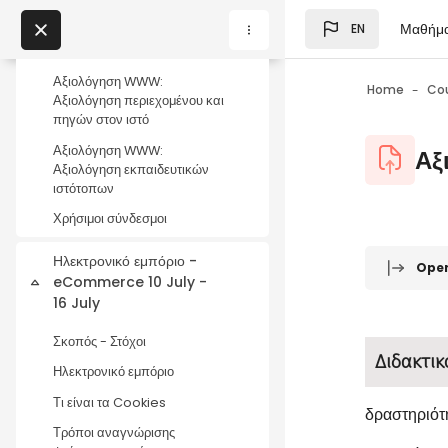
Skip to main content
Αξιολόγηση WWW:
Μαθήμ
EN
Αξιολόγηση εκπαιδευτικών
Blocks
ιστότοπων
My Courses
Αξιολόγηση WWW:
Home
Co
Αξιολόγηση περιεχομένου και
Blocks
πηγών στον ιστό
Blocks
Αξιολόγηση WWW:
Αξ
Αξιολόγηση εκπαιδευτικών
ιστότοπων
Χρήσιμοι σύνδεσμοι
Blocks
Completio
Ηλεκτρονικό εμπόριο -
Ope
eCommerce 10 July -
Collapse
16 July
Σκοπός - Στόχοι
Διδακτικ
Ηλεκτρονικό εμπόριο
Τι είναι τα Cookies
δραστηριότ
Τρόποι αναγνώρισης