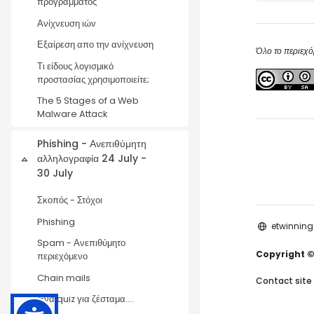
προγράμματος
Ανίχνευση ιών
Εξαίρεση απο την ανίχνευση
Όλο το περιεχό
Τι είδους λογισμικό
προστασίας χρησιμοποιείτε;
The 5 Stages of a Web
Malware Attack
Phishing - Ανεπιθύμητη
αλληλογραφία 24 July -
Collapse
30 July
Σκοπός - Στόχοι
Phishing
etwinning
Spam - Ανεπιθύμητο
Copyright ©
περιεχόμενο
Chain mails
Contact site
Ένα quiz για ζέσταμα....