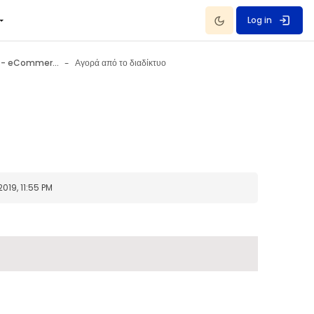
Dark Mode
Log in
Ηλεκτρονικό εμπόριο - eCommerce 10 July - 16 July
Αγορά από το διαδίκτυο
19, 11:55 PM