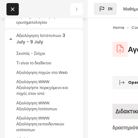
Περιγραφή του σεμιναρίου -
Skip to main content
Διαδικασία
Μαθήμ
EN
Blocks
My Courses
Συμπλήρωση εισαγωγικού
ερωτηματολογίου
Home
Co
Αξιολόγηση Ιστότοπων 3
Blocks
Collapse
July - 9 July
Blocks
Αγ
Σκοπός - Στόχοι
Τι είναι το διαδίκτυο
Αξιολόγηση πηγών στο Web
Blocks
Completio
Αξιολόγηση WWW:
Ope
Αξιολογήστε περιεχόμενο και
πηγές στον ιστό
Αξιολόγηση WWW:
Αξιολόγηση Ιστότοπων
Διδακτικ
Αξιολόγηση WWW:
Αξιολόγηση εκπαιδευτικών
δραστηριότ
ιστότοπων