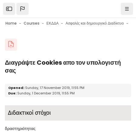
Skip to main content
Open the sidebar
Navi
Home
Courses
ΕΚΔΔΑ
Ασφαλές και δημιουργικό Διαδίκτυο
Blocks
Διαγράψτε Cookies απο τον υπολογιστή
σας
Blocks
Completion requirements
Opened:
Sunday, 17 November 2019, 11:55 PM
Due:
Sunday, 1 December 2019, 11:55 PM
Διδακτικοί στόχοι
δραστηριότητας