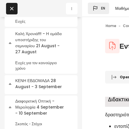
Skip to main content
Χριστούγεννα σε όλους! 14
Collapse
Μαθήμ
EN
August - 20 August
Blocks
My Courses
Ευχές
Home
Co
Καλή Χρονιά!!! - Η ομάδα
Blocks
υποστήριξης του
Blocks
Εν
Collapse
σεμιναρίου 21 August -
27 August
Ευχές για τον καινούργιο
χρόνο
Blocks
Completio
Ope
ΚΕΝΗ ΕΒΔΟΜΑΔΑ 28
Collapse
August - 3 September
Διδακτικ
Διαφορετική Οπτική -
Μεροληψία 4 September
Collapse
- 10 September
δραστηριότ
Σκοπός - Στόχοι
εντοπίζ