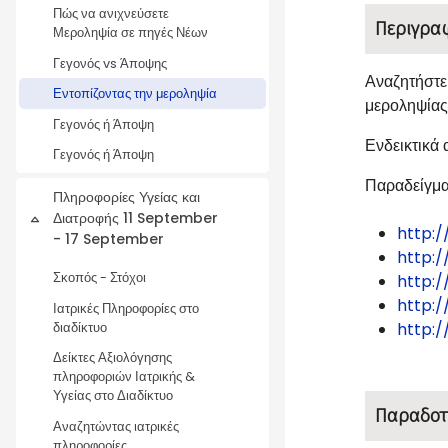
Πώς να ανιχνεύσετε
Περιγρα
Μεροληψία σε πηγές Νέων
Γεγονός vs Άποψης
Αναζητήστε
Εντοπίζοντας την μεροληψία
μεροληψίας.
Γεγονός ή Άποψη
Ενδεικτικά
Γεγονός ή Άποψη
Παραδείγμα
Πληροφορίες Υγείας και
Διατροφής 11 September
Collapse
http:/
- 17 September
http:/
Σκοπός - Στόχοι
http:
http:
Ιατρικές Πληροφορίες στο
http:
διαδίκτυο
Δείκτες Αξιολόγησης
πληροφοριών Ιατρικής &
Υγείας στο Διαδίκτυο
Παραδοτ
Αναζητώντας ιατρικές
πληροφορίες