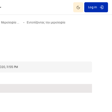
Dark Mode
Log in
Διαφορετική Οπτική - Μεροληψία 4 September - 10 September
Εντοπίζοντας την μεροληψία
20, 11:55 PM