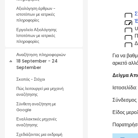
Αξιολόγηση άρθρων -
Σ
ιστοτόπων με ιατρικές
Έ
πληροφορίες
U
Εργαλείο Αξιολόγησης
Π
Ιστοτόπων με ιατρικές
πληροφορίες
Δ
Αναζήτηση πληροφοριών
Για να βαθ
18 September - 24
αρκετό αλλά
Collapse
September
Δείγμα Απ
Σκοπός - Στόχοι
Ιστοσελίδα:
Πώς λειτουργεί μια μηχανή
αναζήτησης
Σύνδεσμος 
Σύνθετη αναζήτηση με
Google
Είδος μερο
Εναλλακτικές μηχανές
Παρατηρήσε
αναζήτησης
Σχεδιάζοντας μια εκδρομή