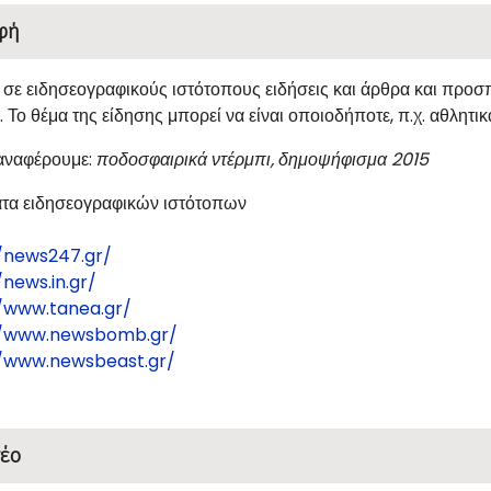
φή
 σε ειδησεογραφικούς ιστότοπους ειδήσεις και άρθρα και προσπ
 Το θέμα της είδησης μπορεί να είναι οποιοδήποτε, π.χ. αθλητικ
 αναφέρουμε:
ποδοσφαιρικά ντέρμπι, δημοψήφισμα 2015
τα ειδησεογραφικών ιστότοπων
/news247.gr/
/news.in.gr/
//www.tanea.gr/
//www.newsbomb.gr/
//www.newsbeast.gr/
έο