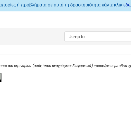
 απορίες ή προβλήματα σε αυτή τη δραστηριότητα κάντε κλικ
εδ
Jump to...
μενο του σεμιναρίου (εκτός όπου αναγράφεται διαφορετικά) προσφέρεται με αδεια 