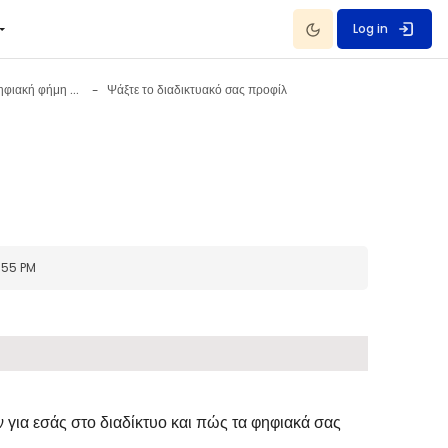
Dark Mode
Log in
Ψηφιακό προφίλ - Ψηφιακή φήμη 23 October - 29 October
Ψάξτε το διαδικτυακό σας προφίλ
:55 PM
 για εσάς στο διαδίκτυο και πώς τα φηφιακά σας