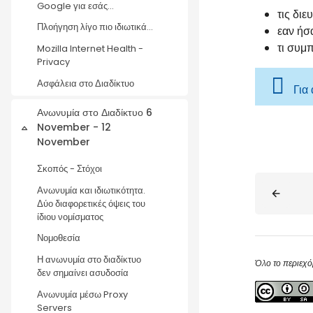
Google για εσάς...
τις δι
Πλοήγηση λίγο πιο ιδιωτικά...
εαν ήσ
τι συμ
Mozilla Internet Health -
Privacy
Ασφάλεια στο Διαδίκτυο
Για
Ανωνυμία στο Διαδίκτυο 6
November - 12
Collapse
November
Σκοπός - Στόχοι
Blocks
Ανωνυμία και ιδιωτικότητα.
Δύο διαφορετικές όψεις του
ίδιου νομίσματος
Νομοθεσία
Η ανωνυμία στο διαδίκτυο
Όλο το περιεχό
δεν σημαίνει ασυδοσία
Ανωνυμία μέσω Proxy
Servers