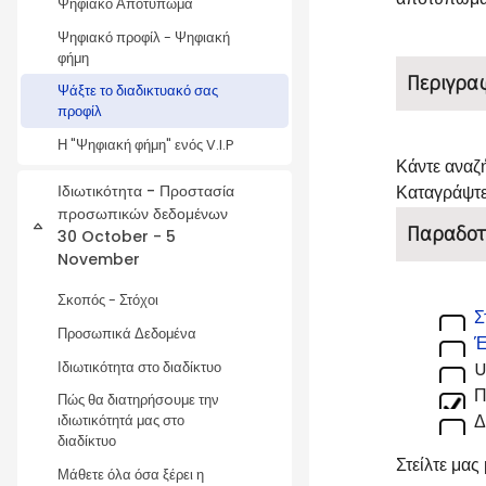
Ψηφιακό Αποτύπωμα
Ψηφιακό προφίλ - Ψηφιακή
φήμη
Περιγρα
Ψάξτε το διαδικτυακό σας
προφίλ
Η "Ψηφιακή φήμη" ενός V.I.P
Κάντε αναζή
Ιδιωτικότητα - Προστασία
Καταγράψτε 
προσωπικών δεδομένων
Collapse
Παραδοτ
30 October - 5
November
Σκοπός - Στόχοι
Σ
Προσωπικά Δεδομένα
Έ
U
Ιδιωτικότητα στο διαδίκτυο
Π
Πώς θα διατηρήσoυμε την
Δ
ιδιωτικότητά μας στο
διαδίκτυο
Στείλτε μας
Μάθετε όλα όσα ξέρει η