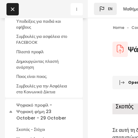
Skip to main content
ασφαλής
Μαθήμ
EN
Blocks
Τι είναι το sexting
My Courses
Υποδείξεις για παιδιά και
εφήβους
Home
Co
Blocks
Συμβουλές για ασφάλεια στο
FACEBOOK
Blocks
Ψά
Πλαστά προφίλ
Δημιουργώντας πλαστή
ανάρτηση
Ποιος είναι ποιος;
Blocks
Completio
Ope
Συμβουλές για την Ασφάλεια
στα Κοινωνικά Δίκτυα
Ψηφιακό προφίλ -
Σκοπός
Ψηφιακή φήμη 23
Collapse
October - 29 October
Σε αυτή τη 
Σκοπός - Στόχοι
αποτυπώματ