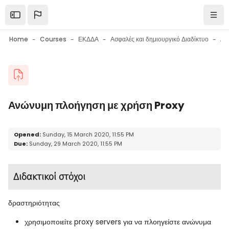
Skip to main content
Open the sidebar
Navi
Home
Courses
ΕΚΔΔΑ
Ασφαλές και δημιουργικό Διαδίκτυο
Blocks
Ανώνυμη πλοήγηση με χρήση Proxy
Blocks
Completion requirements
Opened:
Sunday, 15 March 2020, 11:55 PM
Due:
Sunday, 29 March 2020, 11:55 PM
Διδακτικοί στόχοι
δραστηριότητας
χρησιμοποιείτε proxy servers για να πλοηγείστε ανώνυμα