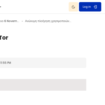
Dark Mode
Log in
Ανωνυμία στο Διαδίκτυο 6 November - 12 November
Ανώνυμη πλοήγηση χρησιμοποιώντας το Tor
Tor
11:55 PM