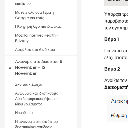
διαδίκτυο
Μάθετε όλα όσα ξέρει η
Υπάρχει τρό
Google για εσάς...
παραβιαστε
Πλοήγηση λίγο πιο ιδιωτικά...
τον αγαπημ
Mozilla Internet Health -
Βήμα 1
Privacy
Ασφάλεια στο Διαδίκτυο
Για να το π
ελαχιστοπο
Ανωνυμία στο Διαδίκτυο 6
November - 12
Βήμα 2
Collapse
November
Ανοίξτε τον
Σκοπός - Στόχοι
Διακομιστ
Ανωνυμία και ιδιωτικότητα.
Δύο διαφορετικές όψεις του
ίδιου νομίσματος
Νομοθεσία
Η ανωνυμία στο διαδίκτυο
δεν σημαίνει ασυδοσία