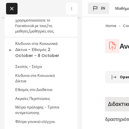
Χρήση Facebook στην
Skip to main content
Εκπαίδευση
Μαθήμ
EN
Blocks
Ψηφίστε: Θα
My Courses
χρησιμοποιούσατε το
Home
Co
Facebook με τους/τις
μαθητές/μαθήτριές σας;
Blocks
Blocks
Κίνδυνοι στα Κοινωνικά
Αν
Δίκτυα - Εθισμός 2
Collapse
October - 8 October
Σκοπός - Στόχοι
Blocks
Completio
Κίνδυνοι στα Κοινωνικά
Ope
Δίκτυα
Εθισμός στο Διαδίκτυο
Ακραίες Περιπτώσεις
Διδακτικ
Μέτρα πρόληψης - Τρόποι
αντιμετώπισης
δραστηριότ
Φίλτρα γονικού ελέγχου