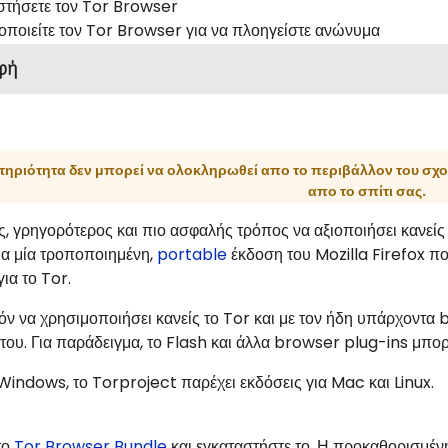
στήσετε τον Tor Browser
οποιείτε τον Tor Browser για να πλοηγείστε ανώνυμα
φή
τηριότητα δεν μπορεί να ολοκληρωθεί απο το περιβάλλον του σχο
απο το σπίτι σας.
, γρηγορότερος και πιο ασφαλής τρόπος να αξιοποιήσει κανείς τ
ια μία τροποποιημένη,
portable
έκδοση του Mozilla Firefox που
ια το Tor.
όν να χρησιμοποιήσει κανείς το Tor και με τον ήδη υπάρχοντα 
 του. Για παράδειγμα, το Flash και άλλα browser plug-ins μπο
Windows, το Torproject παρέχει εκδόσεις για Mac και Linux.
το
Tor Browser Bundle
και εγκαταστήστε το. Η προκαθορισμέν