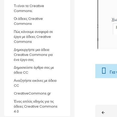
Τι είναι τα Creative
Commons;
Οι άδειες Creative
Commons
Πώς κάνουμε αναφορά σε
έργα με άδειες Creative
Commons
Δημιουργήστε μια άδεια
Creative Commons για
ένα έργο σας
Δημοσιεύστε άρθρα σας με
Για
άδεια CC
Αναζητήστε εικόνες με άδεια
CC
CreativeCommons.gr
Ένας απλός οδηγός για τις
άδειες Creative Commons
Blocks
4.0