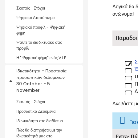
Λογικά θα δ
Σκοπός - Στόχοι
ανώνυμα!
Ψηφιακό Αποτύπωμα
Ψηφιακό προφίλ - Ψηφιακή
φήμη
Παραδοτ
Ψάξτε το διαδικτυακό σας
προφίλ
Η "Ψηφιακή φήμη" ενός V.I.P
Σ
Έ
Ιδιωτικότητα - Προστασία
U
προσωπικών δεδομένων
Collapse
Π
30 October - 5
November
Δ
Σκοπός - Στόχοι
Ανεβάστε μ
Προσωπικά Δεδομένα
Ιδιωτικότητα στο διαδίκτυο
Για
Πώς θα διατηρήσoυμε την
Extra: Π
ιδιωτικότητά μας στο