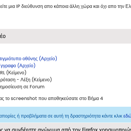
είτε μια IP διεύθυνση απο κάποια άλλη χώρα και όχι απο την 
έο
τιγμιότυπο οθόνης (Αρχείο)
γγραφο (Αρχείο)
RL (Κείμενο)
ρόταση - Λέξη (Κείμενο)
ημοσίευση σε Forum
ας το screenshot που αποθηκεύσατε στο Βήμα 4
 απορίες ή προβλήματα σε αυτή τη δραστηριότητα κάντε κλικ
εδ
ώς να συνδέεστε ανώνυμα από τον Firefox χρησιμοποιώ