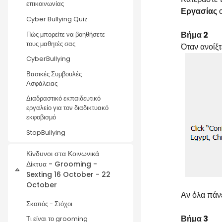
επικοινωνίας
Εργασίας
ο
Cyber Bullying Quiz
Βήμα 2
Πώς μπορείτε να βοηθήσετε
τους μαθητές σας
Όταν ανοίξ
CyberBullying
Βασικές Συμβουλές
Ασφάλειας
Διαδραστικό εκπαιδευτικό
εργαλείο για τον διαδικτυακό
εκφοβισμό
StopBullying
Κίνδυνοι στα Κοινωνικά
Δίκτυα - Grooming -
Collapse
Sexting 16 October - 22
October
Αν όλα πάνε
Σκοπός - Στόχοι
Βήμα 3
Τι είναι το grooming