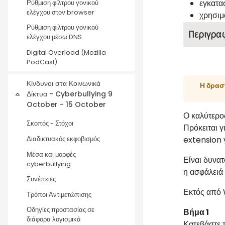
εγκατα
Ρύθμιση φίλτρου γονικού
ελέγχου στον browser
χρησιμ
Ρύθμιση φίλτρου γονικού
Περιγρα
ελέγχου μέσω DNS
Digital Overload (Mozilla
PodCast)
Κίνδυνοι στα Κοινωνικά
Η δρασ
Δίκτυα - Cyberbullying 9
Collapse
October - 15 October
Ο καλύτερος
Σκοπός - Στόχοι
Πρόκειται γ
extension γ
Διαδικτυακός εκφοβισμός
Μέσα και μορφές
Είναι δυνατ
cyberbullying
η ασφάλειά
Συνέπειες
Εκτός από 
Τρόποι Αντιμετώπισης
Οδηγίες προστασίας σε
Βήμα 1
διάφορα λογισμικά
Κατεβάστε 