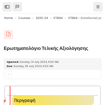
Skip to main content
Open the sidebar
Navi
Home
Courses
2023-24
STEM4
Blocks
Ερωτηματολόγιο Τελικής Αξιολόγησης
Blocks
Completion requirements
Opened:
Sunday, 14 July 2024, 9:00 AM
Due:
Sunday, 28 July 2024, 9:00 AM
Περιγραφή