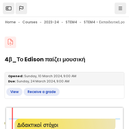
Skip to main content
Open the sidebar
Navi
Home
Courses
2023-24
STEM4
Blocks
4β_Το Edison παίζει μουσική
Blocks
Completion requirements
Opened:
Sunday, 10 March 2024, 9:00 AM
Due:
Sunday, 24 March 2024, 9:00 AM
View
Receive a grade
Διδακτικοί στόχοι