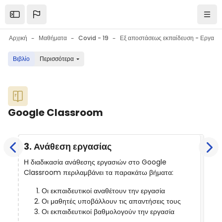
Μετάβαση στο κεντρικό περιεχόμενο
Open the sidebar
Πλοή
Αρχική
Μαθήματα
Covid - 19
Εξ αποστάσεως εκπαίδευση - Εργαλεία επικοινωνίας - Εργαλεία συνεργασίας - Συμβουλές
Βιβλίο
Περισσότερα
Μπλοκ
Google Classroom
Μπλοκ
Απαιτήσεις ολοκλήρωσης
3. Ανάθεση εργασίας
Η διαδικασία ανάθεσης εργασιών στο Google
Classroom περιλαμβάνει τα παρακάτω βήματα:
Οι εκπαιδευτικοί αναθέτουν την εργασία
Οι μαθητές υποβάλλουν τις απαντήσεις τους
Οι εκπαιδευτικοί βαθμολογούν την εργασία