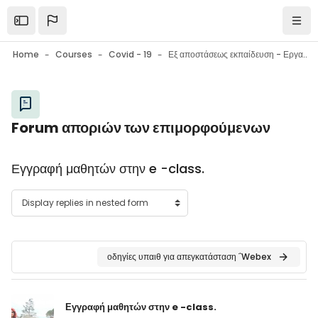
Skip to main content
Open the sidebar
Navi
Home
Courses
Covid - 19
Εξ αποστάσεως εκπαίδευση - Εργαλεία επικοινωνίας - Εργαλεία συνεργασίας - Συμβουλές
Blocks
Forum αποριών των επιμορφούμενων
Blocks
Εγγραφή μαθητών στην e -class.
οδηγίες υπαιθ για απεγκατάσταση ΅Webex
Number of replies: 0
Εγγραφή μαθητών στην e -class.