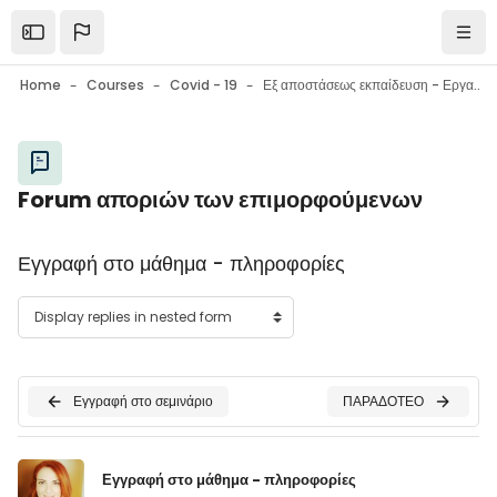
Skip to main content
Open the sidebar
Navi
Home
Courses
Covid - 19
Εξ αποστάσεως εκπαίδευση - Εργαλεία επικοινωνίας - Εργαλεία συνεργασίας - Συμβουλές
Blocks
Forum αποριών των επιμορφούμενων
Blocks
Εγγραφή στο μάθημα - πληροφορίες
Εγγραφή στο σεμινάριο
ΠΑΡΑΔΟΤΕΟ
Number of replies: 0
Εγγραφή στο μάθημα - πληροφορίες