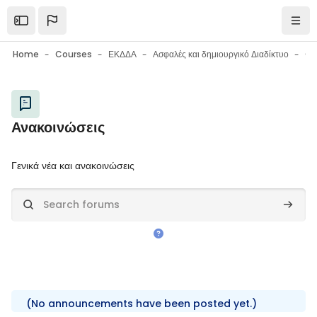
Skip to main content
Open the sidebar
Navi
Home
Courses
ΕΚΔΔΑ
Ασφαλές και δημιουργικό Διαδίκτυο
Ge
Blocks
Ανακοινώσεις
Blocks
Completion requirements
Γενικά νέα και ανακοινώσεις
Search forums
Search
(No announcements have been posted yet.)