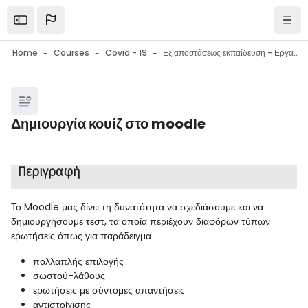
Skip to main content
Open the sidebar
Navi
Home
Courses
Covid - 19
Εξ αποστάσεως εκπαίδευση - Εργαλεία επικοινωνίας - Εργαλεία συνεργασίας - Συμβουλές
Blocks
Δημιουργία κουίζ στο moodle
Blocks
Completion requirements
Περιγραφή
Το Moodle μας δίνει τη δυνατότητα να σχεδιάσουμε και να
δημιουργήσουμε τεστ, τα οποία περιέχουν διαφόρων τύπων
ερωτήσεις όπως για παράδειγμα
πολλαπλής επιλογής
σωστού-λάθους
ερωτήσεις με σύντομες απαντήσεις
αντιστοίχισης