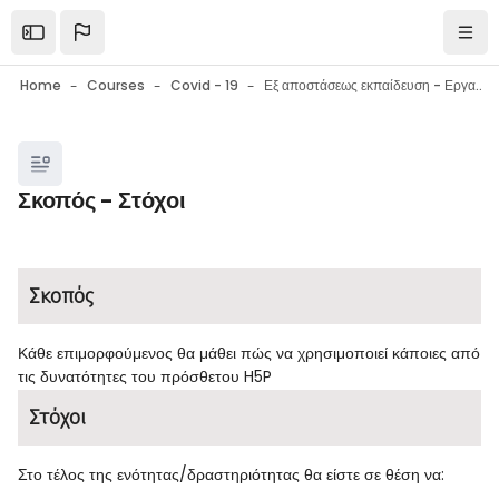
Skip to main content
Open the sidebar
Navi
Home
Courses
Covid - 19
Εξ αποστάσεως εκπαίδευση - Εργαλεία επικοινωνίας - Εργαλεία συνεργασίας - Συμβουλές
Blocks
Σκοπός - Στόχοι
Blocks
Completion requirements
Σκοπός
Κάθε επιμορφούμενος θα μάθει πώς να χρησιμοποιεί κάποιες από
τις δυνατότητες του πρόσθετου H5P
Στόχοι
Στο τέλος της ενότητας/δραστηριότητας θα είστε σε θέση να: