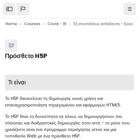
Skip to main content
Open the sidebar
Navi
Home
Courses
Covid - 19
Εξ αποστάσεως εκπαίδευση - Εργαλεία επικοινωνίας - Εργαλεία συνεργασίας - Συμβουλές
Blocks
Πρόσθετο H5P
Blocks
Completion requirements
Τι είναι
Το H5P διευκολύνει τη δημιουργία, κοινή χρήση και
επαναχρησιμοποίηση περιεχομένου και εφαρμογών HTML5.
Το H5P δίνει τη δυνατότητα σε όλους να δημιουργήσουν πιο
πλούσιες και διαδραστικές δημιουργίες στον ιστό - το μόνο που
χρειάζεστε είναι ένα πρόγραμμα περιήγησης ιστού και μια
τοποθεσία Web με ένα πρόσθετο H5P.