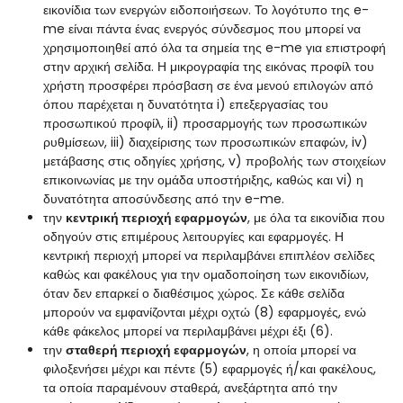
εικονίδια των ενεργών ειδοποιήσεων. Το λογότυπο της e-
me είναι πάντα ένας ενεργός σύνδεσμος που μπορεί να
χρησιμοποιηθεί από όλα τα σημεία της e-me για επιστροφή
στην αρχική σελίδα. Η μικρογραφία της εικόνας προφίλ του
χρήστη προσφέρει πρόσβαση σε ένα μενού επιλογών από
όπου παρέχεται η δυνατότητα i) επεξεργασίας του
προσωπικού προφίλ, ii) προσαρμογής των προσωπικών
ρυθμίσεων, iii) διαχείρισης των προσωπικών επαφών, iv)
μετάβασης στις οδηγίες χρήσης, v) προβολής των στοιχείων
επικοινωνίας με την ομάδα υποστήριξης, καθώς και vi) η
δυνατότητα αποσύνδεσης από την e-me.
την
κεντρική περιοχή εφαρμογών
, με όλα τα εικονίδια που
οδηγούν στις επιμέρους λειτουργίες και εφαρμογές. Η
κεντρική περιοχή μπορεί να περιλαμβάνει επιπλέον σελίδες
καθώς και φακέλους για την ομαδοποίηση των εικονιδίων,
όταν δεν επαρκεί ο διαθέσιμος χώρος. Σε κάθε σελίδα
μπορούν να εμφανίζονται μέχρι οχτώ (8) εφαρμογές, ενώ
κάθε φάκελος μπορεί να περιλαμβάνει μέχρι έξι (6).
την
σταθερή περιοχή εφαρμογών
, η οποία μπορεί να
φιλοξενήσει μέχρι και πέντε (5) εφαρμογές ή/και φακέλους,
τα οποία παραμένουν σταθερά, ανεξάρτητα από την