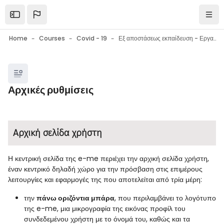
Skip to main content
Open the sidebar
Navi
Home
Courses
Covid - 19
Εξ αποστάσεως εκπαίδευση - Εργαλεία επικοινωνίας - Εργαλεία συνεργασίας - Συμβουλές
Blocks
Αρχικές ρυθμίσεις
Blocks
Completion requirements
Αρχική σελίδα χρήστη
Η κεντρική σελίδα της e-me περιέχει την αρχική σελίδα χρήστη,
έναν κεντρικό δηλαδή χώρο για την πρόσβαση στις επιμέρους
λειτουργίες και εφαρμογές της που αποτελείται από τρία μέρη:
την
πάνω οριζόντια μπάρα
, που περιλαμβάνει το λογότυπο
της e-me, μια μικρογραφία της εικόνας προφίλ του
συνδεδεμένου χρήστη με το όνομά του, καθώς και τα