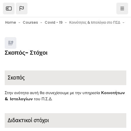
Skip to main content
Open the sidebar
Navi
Home
Courses
Covid - 19
Κοινότητες & Ιστολόγια στο ΠΣΔ
Blocks
Σκοπός- Στόχοι
Blocks
Completion requirements
Σκοπός
Στην ενότητα αυτή θα συνεχίσουμε με την υπηρεσία
Κοινοτήτων
& Ιστολογίων
του Π.Σ.Δ.
Διδακτικοί στόχοι