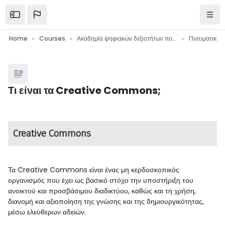
Skip to main content
Open the sidebar
Navi
Home
Courses
Ακαδημία ψηφιακών δεξιοτήτων πολιτών
Πνευματική ι
Blocks
Τι είναι τα Creative Commons;
Blocks
Completion requirements
Creative Commons
Τα Creative Commons είναι ένας μη κερδοσκοπικός
οργανισμός που έχει ως βασικό στόχο την υποστήριξη του
ανοικτού και προσβάσιμου διαδικτύου, καθώς και τη χρήση,
διανομή και αξιοποίηση της γνώσης και της δημιουργικότητας,
μέσω ελεύθερων αδειών.