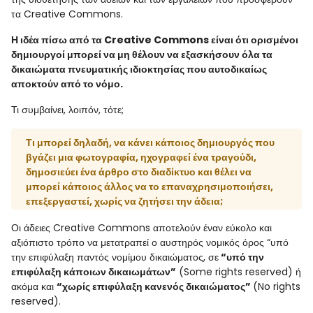
τα Creative Commons.
Η ιδέα πίσω από τα Creative Commons είναι ότι ορισμένοι
δημιουργοί μπορεί να μη θέλουν να εξασκήσουν όλα τα
δικαιώματα πνευματικής ιδιοκτησίας που αυτοδικαίως
αποκτούν από το νόμο.
Τι συμβαίνει, λοιπόν, τότε;
Τι μπορεί δηλαδή, να κάνει κάποιος δημιουργός που
βγάζει μια φωτογραφία, ηχογραφεί ένα τραγούδι,
δημοσιεύει ένα άρθρο στο διαδίκτυο και θέλει να
μπορεί κάποιος άλλος να το επαναχρησιμοποιήσει,
επεξεργαστεί, χωρίς να ζητήσει την άδεια;
Οι άδειες Creative Commons αποτελούν έναν εύκολο και
αξιόπιστο τρόπο να μετατραπεί ο αυστηρός νομικός όρος “υπό
την επιφύλαξη παντός νομίμου δικαιώματος, σε
“υπό την
επιφύλαξη κάποιων δικαιωμάτων”
(Some rights reserved) ή
ακόμα και
“χωρίς επιφύλαξη κανενός δικαιώματος”
(No rights
reserved).