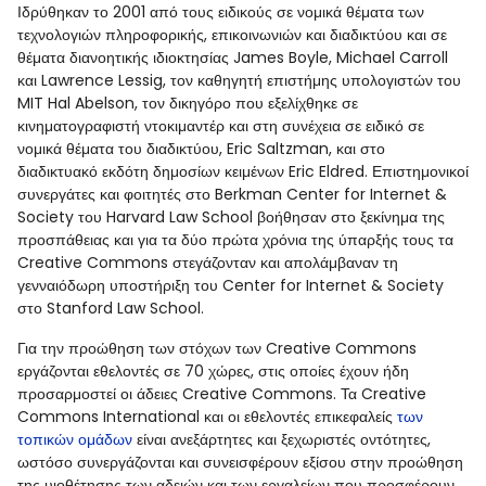
Ιδρύθηκαν το 2001 από τους ειδικούς σε νομικά θέματα των
τεχνολογιών πληροφορικής, επικοινωνιών και διαδικτύου και σε
θέματα διανοητικής ιδιοκτησίας James Boyle, Michael Carroll
και Lawrence Lessig, τον καθηγητή επιστήμης υπολογιστών του
MIT Hal Abelson, τον δικηγόρο που εξελίχθηκε σε
κινηματογραφιστή ντοκιμαντέρ και στη συνέχεια σε ειδικό σε
νομικά θέματα του διαδικτύου, Eric Saltzman, και στο
διαδικτυακό εκδότη δημοσίων κειμένων Eric Eldred. Επιστημονικοί
συνεργάτες και φοιτητές στο Berkman Center for Internet &
Society του Harvard Law School βοήθησαν στο ξεκίνημα της
προσπάθειας και για τα δύο πρώτα χρόνια της ύπαρξής τους τα
Creative Commons στεγάζονταν και απολάμβαναν τη
γενναιόδωρη υποστήριξη του Center for Internet & Society
στο Stanford Law School.
Για την προώθηση των στόχων των Creative Commons
εργάζονται εθελοντές σε 70 χώρες, στις οποίες έχουν ήδη
προσαρμοστεί οι άδειες Creative Commons. Τα Creative
Commons International και οι εθελοντές επικεφαλείς
των
τοπικών ομάδων
είναι ανεξάρτητες και ξεχωριστές οντότητες,
ωστόσο συνεργάζονται και συνεισφέρουν εξίσου στην προώθηση
της υιοθέτησης των αδειών και των εργαλείων που προσφέρουν