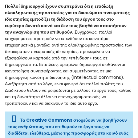
Πολλοί δημιουργοί έχουν συμπεράνει ότι η επιδίωξη
ολοκληρωτικής προστασίας για τα δικαιώματα πνευματικής
ιδιοκτησίας εμποδίζει τη διάδοση του έργου τους στο
ευρύτερο δυνατό κοινό και δεν τους βοηθά να αποκτήσουν
την αναγνώριση που επιθυμούν.
Συγχρόνως, πολλοί
επιχειρηματίες προτιμούν να επενδύουν σε καινοτόμα
επιχειρηματικά μοντέλα, αντί της ολοκληρωμένης προστασίας των
δικαιωμάτων πνευματικής ιδιοκτησίας, προκειμένου να
εξασφαλίσουν καρπούς από την «επένδυση» τους σε
δημιουργικότητα. Επιπλέον, ορισμένοι δημιουργοί αισθάνονται
ικανοποίηση συνεισφέροντας και συμμετέχοντας σε μια
δημιουργική κοινότητα διανόησης (intellectual commons).
Ανεξάρτητα από το λόγο, είναι φανερό ότι πολλοί πολίτες του
Διαδικτύου θέλουν να μοιράζονται με άλλους το έργο τους, καθώς
και τη δυνατότητα άλλοι να επαναχρησιμοποιούν, να
τροποποιούν και να διακινούν το ίδιο αυτό έργο.
Τα Creative Commons στοχεύουν να βοηθήσουν
τους ανθρώπους, που επιθυμούν το έργο τους να
διαδίδεται ελεύθερα, μέσω της προσφοράς στο κοινό ενός