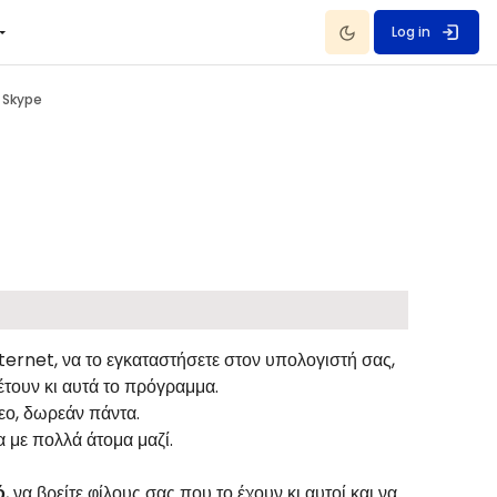
Dark Mode
Log in
το Skype
nternet, να το εγκαταστήσετε στον υπολογιστή σας,
θέτουν κι αυτά το πρόγραμμα.
ντεο, δωρεάν πάντα.
α με πολλά άτομα μαζί.
ό
, να βρείτε φίλους σας που το έχουν κι αυτοί και να