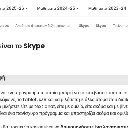
ατα 2025-26
Μαθήματα 2024-25
Μαθήματα 2023-24
urses
Ακαδημία ψηφιακών δεξιοτήτων πολιτών
Skype
Skype
Τι είναι 
 είναι το Skype
n requirements
φή
ίναι ένα πρόγραμμα το οποίο μπορεί να το κατεβάσετε από το i
ηλέφωνο, το tablet, κλπ και να μιλήσετε με άλλα άτομα που δια
μιλήσετε είτε με text chat, είτε με ομιλία, είτε ακόμα και με βί
ίναι ένα πανίσχυρο πρόγραμμα και υποστηρίζει ακόμα και ομιλί
 θα πρέπει να κάνετε είναι να
δημιουργήσετε ένα λογαριασμ