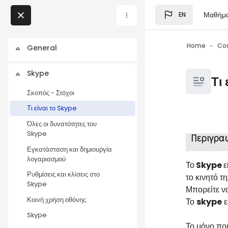
Skip to main content
Μαθήμ
EN
Blocks
My Courses
Home
Co
General
Collapse
Blocks
Skype
Blocks
Collapse
Τι
Σκοπός - Στόχοι
Τι είναι το Skype
Όλες οι δυνατότητες του
Blocks
Completio
Skype
Περιγρα
Εγκατάσταση και δημιουργία
λογαριασμού
Το
Skype
ε
Ρυθμίσεις και κλίσεις στο
το κινητό τ
Skype
Μπορείτε να 
Κοινή χρήση οθόνης
Το
skype
ε
Skype
Το μόνο που