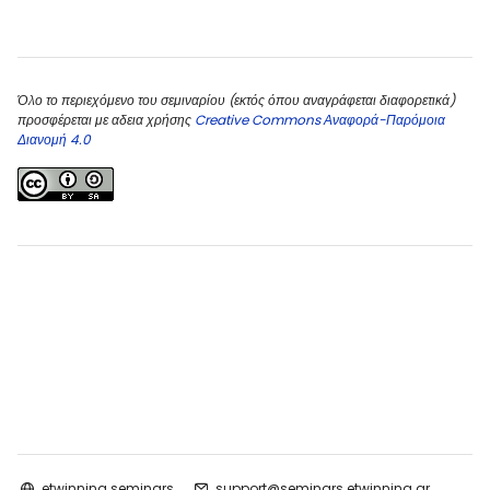
Blocks
Blocks
Όλο το περιεχόμενο του σεμιναρίου (εκτός όπου αναγράφεται διαφορετικά)
προσφέρεται με αδεια χρήσης
Creative Commons Αναφορά-Παρόμοια
Διανομή 4.0
etwinning seminars
support@seminars.etwinning.gr