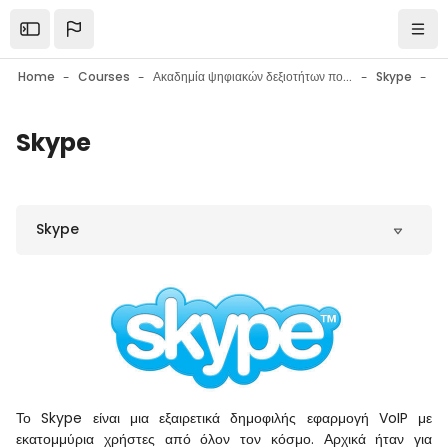
Skip to main content
Open the sidebar
Navi
Home
Courses
Ακαδημία ψηφιακών δεξιοτήτων πολιτών
Skype
S
Skype
Blocks
Blocks
Skype
Το Skype είναι μια εξαιρετικά δημοφιλής εφαρμογή VoIP με
εκατομμύρια χρήστες από όλον τον κόσμο. Αρχικά ήταν για