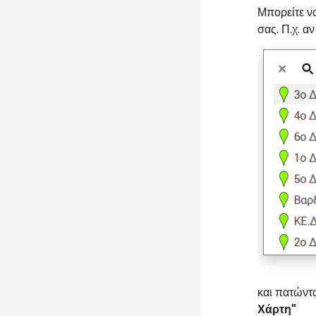
Μπορείτε να
σας. Π.χ. α
και πατώντ
Χάρτη"