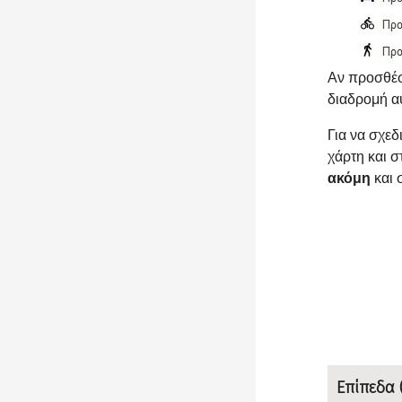
Αν προσθέσε
διαδρομή α
Για να σχεδ
χάρτη και σ
ακόμη
και 
Επίπεδα 