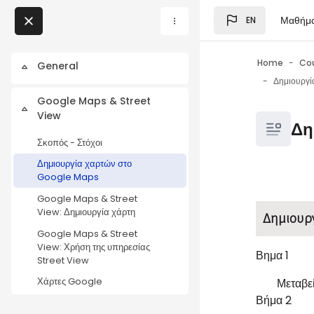
Skip to main content
Μαθήμ
EN
Blocks
My Courses
Home
Co
General
Collapse
Blocks
Google Maps & Street
Collapse
View
Blocks
Δη
Σκοπός - Στόχοι
Δημιουργία χαρτών στο
Google Maps
Blocks
Completio
Google Maps & Street
View: Δημιουργία χάρτη
Δημιουρ
Google Maps & Street
View: Χρήση της υπηρεσίας
Βημα 1
Street View
Μεταβεί
Χάρτες Google
Βήμα 2