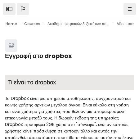
Skip to main content
Open the sidebar
Navi
Home
Courses
Ακαδημία ψηφιακών δεξιοτήτων πολιτών
Blocks
Εγγραφή στο dropbox
Blocks
Completion requirements
Τι είναι το dropbox
Το Dropbox είναι μια υπηρεσία αποθήκευσης, συγχρονισμού και
κοινής χρήσης αρχείων μεγάλου όγκου. Είναι εύκολο στη χρήση
και είναι χρήσιμο για χρήστες που θέλουν μια απομακρυσμένη
επικοινωνία μεταξύ τους. Η δωρεάν έκδοση της υπηρεσίας
Dropbox προσφέρει 2GB χώρο στο "σύννεφο", ενώ αν κάποιος
χρήστης κάνει πρόσκληση σε κάποιον άλλο και αυτός την
αποδεχθεί, τότε αυτόματα προστίθεται χώρος σε αυτόν που έκανε