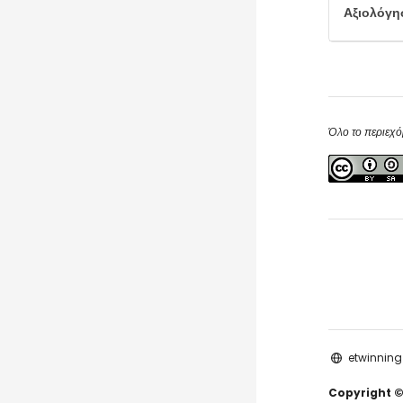
Αξιολόγη
Blocks
Blocks
Όλο το περιεχό
etwinning
Copyright ©