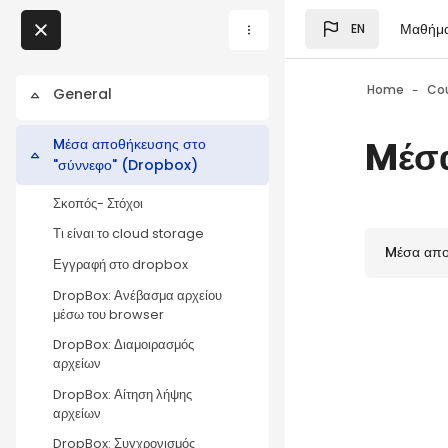
Skip to main content
Μαθήμ
EN
Blocks
My Courses
Home
Co
General
Collapse
Blocks
Mέσα
Mέσα αποθήκευσης στο
Blocks
Collapse
"σύννεφο" (Dropbox)
Σκοπός- Στόχοι
Blocks
Τι είναι το cloud storage
Mέσα απο
Εγγραφή στο dropbox
DropBox: Ανέβασμα αρχείου
μέσω του browser
DropBox: Διαμοιρασμός
αρχείων
DropBox: Αίτηση λήψης
αρχείων
DropBox: Συγχρονισμός