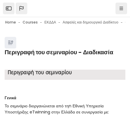
Skip to main content
Open the sidebar
Navi
Home
Courses
ΕΚΔΔΑ
Ασφαλές και δημιουργικό Διαδίκτυο
Ge
Blocks
Περιγραφή του σεμιναρίου - Διαδικασία
Blocks
Completion requirements
Περιγραφή του σεμιναρίου
Γενικά
Το σεμινάριο διοργανώνεται από τηn Εθνική Υπηρεσία
Υποστήριξης eTwinning στην Ελλάδα σε συνεργασία με: