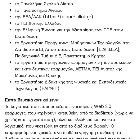
το Πανελλήνιο Σχολικό Δίκτυο
το Πανεπιστήμιο Αιγαίου
την ΕΕΛ/ΛΑΚ (https://elearn.ellak.gr)
το ΤΕΙ Δυτικής Ελλάδας
την Ελληνική Ένωση για την Αξιοποίηση των ΤΠΕ στην
Εκπαίδευση
το Εργαστήριο Προηγμένων Μαθησιακών Τεχνολογιών στη
Δια Βίου και Εξ Αποστάσεως Εκπαίδευση [Ε.ΔΙ.Β.Ε.Α],
Παιδαγωγικό Τμήμα Δ.Ε, Πανεπιστήμιο Κρήτης
το Εργαστήριο προηγμένων εφαρμογών κινητών συσκευών
και εκπαιδευτικών εφαρμογών, ΑΕΤΜΑ, ΤΕΙ Ανατολικής
Μακεδονίας και Θράκης
το Εργαστήριο Διδακτικής της Φυσικής και Εκπαιδευτικής
Τεχνολογίας (ΕΔΙΦΕΤ)
Εκπαιδευτικά αντικείμενα
Το λογισμικό που παρουσιάζεται είναι κυρίως Web 2.0
εφαρμογές, που «τρέχουν» κατευθείαν από το διαδίκτυο (χωρίς να
χρειάζονται εγκατάσταση), αλλά και ελεύθερο και ανοικτό
λογισμικό, που «κατεβαίνει» από το διαδίκτυο δωρεάν. Ο
επιμορφούμενος χρειάζετε να διαθέτει γρήγορη σύνδεση στο