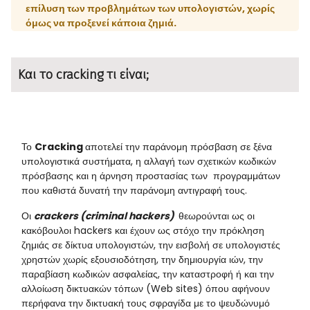
επίλυση των προβλημάτων των υπολογιστών, χωρίς
όμως να προξενεί κάποια ζημιά
.
Kαι το cracking τι είναι;
Το
Cracking
αποτελεί την παράνομη πρόσβαση σε ξένα
υπολογιστικά συστήματα, η αλλαγή των σχετικών κωδικών
πρόσβασης και η άρνηση προστασίας των προγραμμάτων
που καθιστά δυνατή την παράνομη αντιγραφή τους.
Οι
crackers
(
criminal hackers
)
θεωρούνται ως οι
κακόβουλοι
hackers
και έχουν ως στόχο την πρόκληση
ζημιάς σε δίκτυα υπολογιστών, την εισβολή σε υπολογιστές
χρηστών χωρίς εξουσιοδότηση, την δημιουργία ιών, την
παραβίαση κωδικών ασφαλείας, την καταστροφή ή και την
αλλοίωση δικτυακών τόπων (
Web sites
) όπου αφήνουν
περήφανα την δικτυακή τους σφραγίδα με το ψευδώνυμό