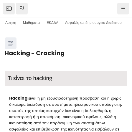
Μετάβαση στο κεντρικό περιεχόμενο
Open the sidebar
Πλοή
Αρχική
Μαθήματα
ΕΚΔΔΑ
Ασφαλές και δημιουργικό Διαδίκτυο
Μπλοκ
Hacking - Cracking
Μπλοκ
Απαιτήσεις ολοκλήρωσης
Τι είναι το hacking
Hacking
είναι η μη εξουσιοδοτημένη πρόσβαση και η χωρίς
δικαίωμα διείσδυση σε συστήματα ηλεκτρονικού υπολογιστή,
σκοπός της οποίας καταρχήν δεν είναι η δολιοφθορά, η
καταστροφή ή η αποκόμιση οικονομικού οφέλους, αλλά η
ικανοποίηση από την παράκαμψη των συστημάτων
ασφαλείας και επιβεβαίωση της ικανότητας να εισβάλουν σε