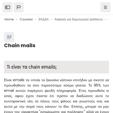
Skip to main content
Open the sidebar
Navi
Home
Courses
ΕΚΔΔΑ
Ασφαλές και δημιουργικό Διαδίκτυο
Blocks
Chain mails
Blocks
Completion requirements
Τι είναι τα chain emails;
Είναι emails τα οποία τα ξεκινάνε κάποιοι επιτήδιοι με σκοπό να
προωθηθούν σε όσο περισσότερο κόσμο γίνεται. Το 95% των
email αυτών παρέχουν ψευδή πληροφορία. Έτσι, προωθείτε κι
εσείς, αφού έχετε πειστεί ότι πρέπει να διαδώσετε αυτό το
συνταρακτικό νέο, σε όλους τους φίλους και γνωστούς σας και
αυτοί με την σειρά τους κάνουν το ίδιο. Επίσης, μπορεί να μην
έχουν τον χαρακτήρα "ενημέρωσης και πρόληψης" αλλά να έχουν