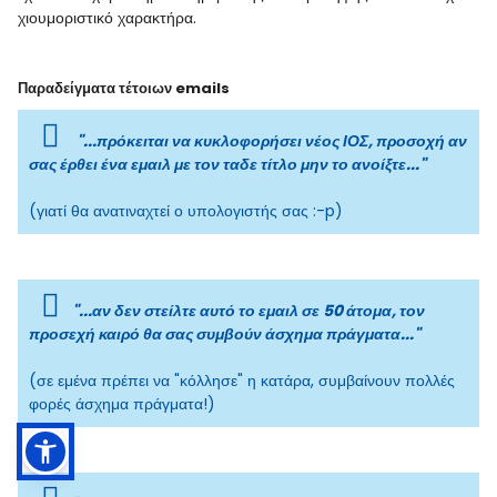
χιουμοριστικό χαρακτήρα.
Παραδείγματα τέτοιων emails
"...πρόκειται να κυκλοφορήσει νέος ΙΟΣ, προσοχή αν
σας έρθει ένα εμαιλ με τον ταδε τίτλο μην το ανοίξτε..."
(γιατί θα ανατιναχτεί ο υπολογιστής σας :-p)
"...αν δεν στείλτε αυτό το εμαιλ σε 50 άτομα, τον
προσεχή καιρό θα σας συμβούν άσχημα πράγματα..."
(σε εμένα πρέπει να "κόλλησε" η κατάρα, συμβαίνουν πολλές
φορές άσχημα πράγματα!)