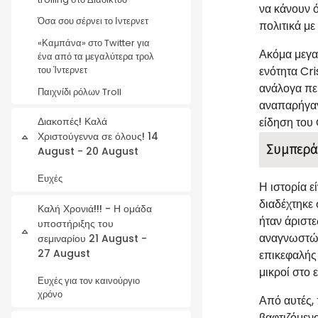
να κάνουν ό
Όσα σου σέρνει το Ιντερνετ
πολιτικά με
«Καμπάνα» στο Twitter για
Ακόμα μεγα
ένα από τα μεγαλύτερα τρολ
ενότητα Cri
του Ίντερνετ
ανάλογα πε
Παιχνίδι ρόλων Troll
αναπαρήγαγ
είδηση του
Διακοπές! Καλά
Χριστούγεννα σε όλους! 14
Collapse
Συμπερά
August - 20 August
Ευχές
Η ιστορία ε
διαδέχτηκε
Καλή Χρονιά!!! - Η ομάδα
ήταν άριστε
υποστήριξης του
Collapse
αναγνωστών
σεμιναρίου 21 August -
27 August
επικεφαλής
μικροί στο 
Ευχές για τον καινούργιο
χρόνο
Από αυτές,
βαφτιζόμεν