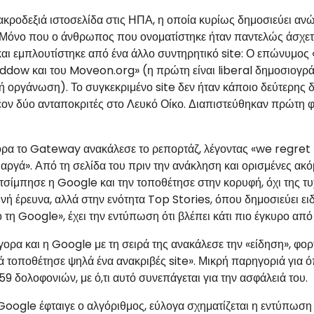
ακροδεξιά ιστοσελίδα στις ΗΠΑ, η οποία κυρίως δημοσιεύει αν
 Μόνο που ο άνθρωπος που ονοματίστηκε ήταν παντελώς άσχετο
και εμπλουτίστηκε από ένα άλλο συντηρητικό site: Ο επώνυμος
dow και του Moveon.org» (η πρώτη είναι liberal δημοσιογράφ
ή οργάνωση). Το συγκεκριμένο site δεν ήταν κάποιο δεύτερης 
λέον δύο ανταποκριτές στο Λευκό Οίκο. Διαπιστεύθηκαν πρώτη 
ρα το Gateway ανακάλεσε το ρεπορτάζ, λέγοντας «we regret t
ύ αργά». Από τη σελίδα του πριν την ανάκληση και ορισμένες α
ν τσίμπησε η Google και την τοποθέτησε στην κορυφή, όχι της
νή έρευνα, αλλά στην ενότητα Top Stories, όπου δημοσιεύει ει
 τη Google», έχει την εντύπωση ότι βλέπει κάτι πιο έγκυρο από
ορα και η Google με τη σειρά της ανακάλεσε την «είδηση», φο
τοποθέτησε ψηλά ένα ανακριβές site». Μικρή παρηγοριά για όπ
9 δολοφονιών, με ό,τι αυτό συνεπάγεται για την ασφάλειά του.
Google έφταιγε ο αλγόριθμος, εύλογα σχηματίζεται η εντύπωση