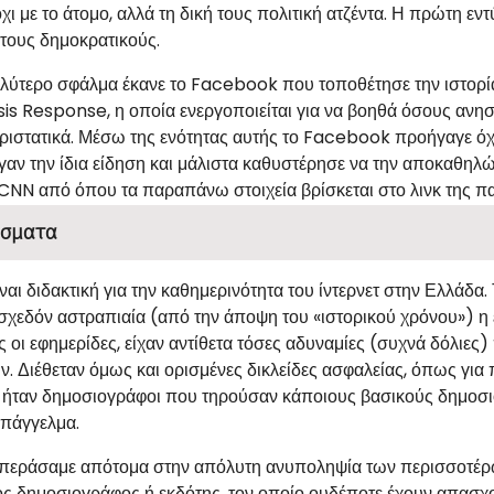
χι με το άτομο, αλλά τη δική τους πολιτική ατζέντα. Η πρώτη εν
 τους δημοκρατικούς.
λύτερο σφάλμα έκανε το Facebook που τοποθέτησε την ιστορία
sis Response, η οποία ενεργοποιείται για να βοηθά όσους ανησ
ριστατικά. Μέσω της ενότητας αυτής το Facebook προήγαγε όχ
αν την ίδια είδηση και μάλιστα καθυστέρησε να την αποκαθηλώ
 CNN από όπου τα παραπάνω στοιχεία βρίσκεται στο λινκ της 
σματα
ίναι διδακτική για την καθημερινότητα του ίντερνετ στην Ελλάδ
 σχεδόν αστραπιαία (από την άποψη του «ιστορικού χρόνου») η 
ς οι εφημερίδες, είχαν αντίθετα τόσες αδυναμίες (συχνά δόλιε
. Διέθεταν όμως και ορισμένες δικλείδες ασφαλείας, όπως για 
 ήταν δημοσιογράφοι που τηρούσαν κάποιους βασικούς δημοσιο
επάγγελμα.
 περάσαμε απότομα στην απόλυτη ανυποληψία των περισσοτέρων
ος δημοσιογράφος ή εκδότης, τον οποίο ουδέποτε έχουν απασχολ