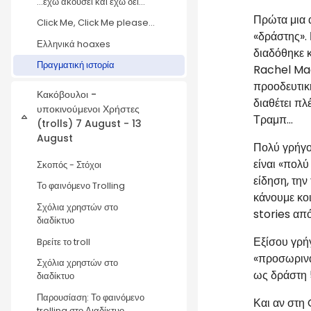
...έχω ακούσει και έχω δει...
Πρώτα μια 
Click Me, Click Me please...
«δράστης».
Ελληνικά hoaxes
διαδόθηκε 
Πραγματική ιστορία
Rachel Mad
προοδευτικ
Κακόβουλοι -
διαθέτει π
υποκινούμενοι Χρήστες
Τραμπ...
Collapse
(trolls) 7 August - 13
August
Πολύ γρήγο
είναι «πολ
Σκοπός - Στόχοι
είδηση, τη
Το φαινόμενο Trolling
κάνουμε κοι
Σχόλια χρηστών στο
stories από
διαδίκτυο
Εξίσου γρήγ
Bρείτε το troll
«προσωρινά 
Σχόλια χρηστών στο
ως δράστη 5
διαδίκτυο
Παρουσίαση: Το φαινόμενο
Και αν στη 
trolling στο Διαδίκτυο