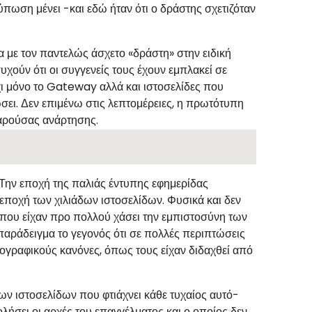
τύπωση μένει -και εδώ ήταν ότι ο δράστης σχετιζόταν
 με τον παντελώς άσχετο «δράστη» στην ειδική
υχούν ότι οι συγγενείς τους έχουν εμπλακεί σε
ι μόνο το Gateway αλλά και ιστοσελίδες που
σει. Δεν επιμένω στις λεπτομέρειες, η πρωτότυπη
παρούσας ανάρτησης.
α. Την εποχή της παλιάς έντυπης εφημερίδας
εποχή των χιλιάδων ιστοσελίδων. Φυσικά και δεν
ς) που είχαν προ πολλού χάσει την εμπιστοσύνη των
παράδειγμα το γεγονός ότι σε πολλές περιπτώσεις
γραφικούς κανόνες, όπως τους είχαν διδαχθεί από
 ιστοσελίδων που φτιάχνει κάθε τυχαίος αυτό-
ήσει οι αρχές του επαγγέλματος και ο οποίος δεν