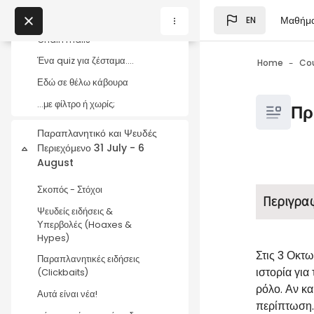
Spam - Ανεπιθύμητο
Skip to main content
περιεχόμενο
Μαθήμ
EN
Blocks
My Courses
Chain mails
Ένα quiz για ζέσταμα....
Home
Co
Εδώ σε θέλω κάβουρα
Blocks
Blocks
...με φίλτρο ή χωρίς;
Πρ
Παραπλανητικό και Ψευδές
Περιεχόμενο 31 July - 6
Collapse
August
Blocks
Completio
Σκοπός - Στόχοι
Περιγρα
Ψευδείς ειδήσεις &
Υπερβολές (Hoaxes &
Hypes)
Στις 3 Οκτω
Παραπλανητικές ειδήσεις
ιστορία γι
(Clickbaits)
ρόλο. Αν κα
Αυτά είναι νέα!
περίπτωση.