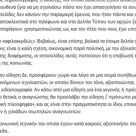
ουθενά (για να μη σχολιάσω πόσο τον έχει απασχολήσει το συν
σελίδες δεν κάνουν την παραμικρή έρευνα, που ήταν πάντα και ο
 αποκλειστικά στο τηλέφωνο και στα Δελτία Τύπου των αρχών (
παράγουν χρησιμοποιώντας ως και τον τίτλο που τους έχει υπο
ι «αφιλοκερδώς». Βεβαίως, είναι επίσης βολικά τα έτοιμα δελτία 
ις είναι η καλή σχέση, οικονομική παρά πολιτική, με την εξουσί
της διαφήμισης, οι ιστοσελίδες αυτές πιστεύουν ότι η επιβίωσ
της κοινωνίας.
ην είδηση δε, προσφέρουν χώρο και λόγο σε μια σειρά συνήθ
όμενων σχολιαστών, οι οποίοι δίνουν τον τόνο, αξιοποιώντας μ
 ειδησιογραφία: Αν κάτω από μια είδηση για ένα γεγονός ή πρ
ο θετικά, ο αναγνώστης θα προσλάβει την είδηση / πρόσωπο με
κή πλειοψηφία», και ας είναι στην πραγματικότητα οι ίδιοι, επα
ν ή χιλιάδων σιωπηλών αναγνωστών.
κοινωνική τεχνική» την οποία έχουν κατά καιρούς αξιοποιήσει πο
δο...