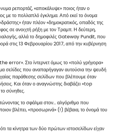
ώνυμα ρεπορτάζ, «αποκάλυψε» ποιος ήταν ο
ς με το πολλαπλό έγκλημα. Από εκεί το όνομα
 «δράστης» ήταν πλέον «δημοκρατικός, οπαδός της
ος σε ανοιχτή ρήξη με τον Τραμπ. Η δεύτερη,
διαλογής, αλλά το δημοφιλές Gateway Pundit, που
φορά στις 13 Φεβρουαρίου 2017, από την κυβέρνηση
he error». Στο ίντερνετ όμως το «πολύ γρήγορα»
κόμα σελίδες που αναπαρήγαγαν αυτούσια την ψευδή
 τυχαίας παράθεσης σελίδων που βλέπουμε όταν
δήσεις. Και όταν ο αναγνώστης διαβάζει «top
 το σύνηθες.
ρτώνοντας το σφάλμα στον... αλγόριθμο που
οιον βλέπει, «προσωρινά» (!) βέβαια, το όνομά του
 ότι τα κίνητρα των δύο πρώτων ιστοσελίδων είχαν