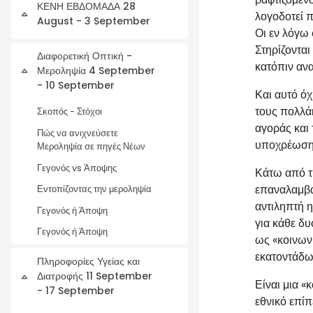
ΚΕΝΗ ΕΒΔΟΜΑΔΑ 28
λογοδοτεί π
Collapse
August - 3 September
Οι εν λόγω 
Στηρίζονται
Διαφορετική Οπτική -
κατόπιν ανα
Μεροληψία 4 September
Collapse
- 10 September
Και αυτό όχ
τους πολλάκ
Σκοπός - Στόχοι
αγοράς και 
Πώς να ανιχνεύσετε
υποχρέωση 
Μεροληψία σε πηγές Νέων
Γεγονός vs Άποψης
Κάτω από τ
επαναλαμβαν
Εντοπίζοντας την μεροληψία
αντιληπτή η
Γεγονός ή Άποψη
για κάθε δυ
Γεγονός ή Άποψη
ως «κοινωνι
εκατοντάδω
Πληροφορίες Υγείας και
Διατροφής 11 September
Collapse
Είναι μια «
- 17 September
εθνικό επίπε