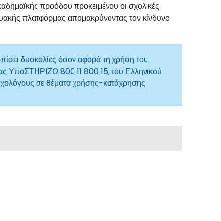
ακαδημαϊκής προόδου προκειμένου οι σχολικές
κτυακής πλατφόρμας απομακρύνοντας τον κίνδυνο
τοπίσει δυσκολίες όσον αφορά τη χρήση του
ας ΥποΣΤΗΡΙΖΩ 800 11 800 15, του Ελληνικού
ψυχολόγους σε θέματα χρήσης-κατάχρησης