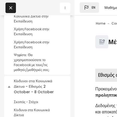
Skip to main content
Κοινωνικά Δίκτυα στην
Μαθήμ
EN
Εκπαίδευση
Blocks
My Courses
Κοινωνικά Δίκτυα στην
Εκπαίδευση
Home
Co
Χρήση Facebook στην
Blocks
Εκπαίδευση
Blocks
Μέ
Χρήση Facebook στην
Εκπαίδευση
Ψηφίστε: Θα
χρησιμοποιούσατε το
Facebook με τους/τις
Blocks
Completio
μαθητές/μαθήτριές σας;
Εθισμός 
Κίνδυνοι στα Κοινωνικά
Δίκτυα - Εθισμός 2
Collapse
Προκειμένου
October - 8 October
προληπτικ
Σκοπός - Στόχοι
Δεδομένης 
Κίνδυνοι στα Κοινωνικά
και αποκατά
Δίκτυα