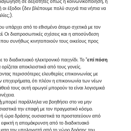
ιδαγώγηση σε δεξιότητες όπως η κοινωνικοποιήση, η
οι έξοδοι (δεν βλέπουμε πολύ συχνά πια νήπια να
λίες;).
 υπάρχει από το εθισμένο άτομο σχετικά με τον
ί
. Οι διαπροσωπικές σχέσεις και η αποσύνδεση
οι που συνήθως κινητοποιούν τους οικείους προς
ε το διαδικτυακό ηλεκτρονικό παιχνίδι. Το "
επί πόση
ορίζεται αποκλειστικά από τους γονείς.
δοντας περισσότερες ελευθερίες επικοινωνίας με
 επιχειρήματα, ότι πλέον η επικοινωνία των νέων
πάθειά τους αυτή αρωγοί μπορούν τα είναι λογισμικά
νέχεια.
τή
μπορεί παράλληλα να βοηθήσει στο να μην
σιαστικά την επαφή με τον πραγματικό κόσμο.
μισή ώρα δράσης ουσιαστικά τα προστατεύουν από
ι εφικτή η απομάκρυνση από το διαδικτυακό
τήματα τον υπολογιστή από το χώρο δράσης του