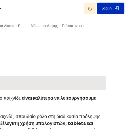
Dark Mode
Log in
Κίνδυνοι στα Κοινωνικά Δίκτυα - Εθισμός 2 October - 8 October
Μέτρα πρόληψης - Τρόποι αντιμετώπισης
ό παιχνίδι,
είναι καλύτερα να λειτουργήσουμε
παιχνίδι, σπουδαίο ρόλο στη διαδικασία πρόληψης
ξέλεγκτη χρήση υπολογιστών, tablets και