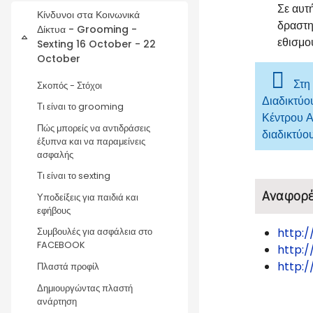
Σε αυτ
Κίνδυνοι στα Κοινωνικά
δραστη
Δίκτυα - Grooming -
Collapse
εθισμο
Sexting 16 October - 22
October
Στη
Σκοπός - Στόχοι
Διαδικτύο
Τι είναι το grooming
Κέντρου Α
Πώς μπορείς να αντιδράσεις
διαδικτύου
έξυπνα και να παραμείνεις
ασφαλής
Τι είναι το sexting
Αναφορές
Υποδείξεις για παιδιά και
εφήβους
http:
Συμβουλές για ασφάλεια στο
FACEBOOK
http:
http:/
Πλαστά προφίλ
Δημιουργώντας πλαστή
ανάρτηση