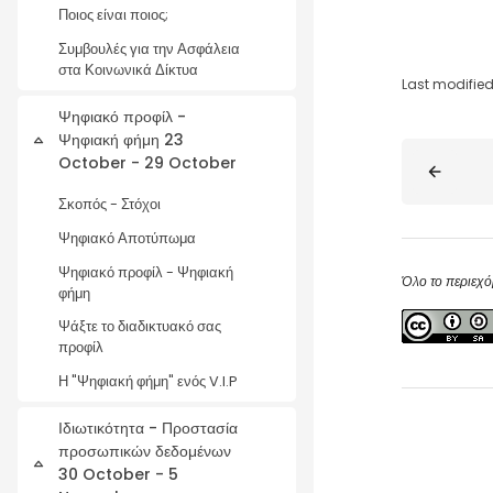
Ποιος είναι ποιος;
Συμβουλές για την Ασφάλεια
στα Κοινωνικά Δίκτυα
Last modified
Ψηφιακό προφίλ -
Ψηφιακή φήμη 23
Collapse
Blocks
October - 29 October
Σκοπός - Στόχοι
Ψηφιακό Αποτύπωμα
Ψηφιακό προφίλ - Ψηφιακή
Όλο το περιεχό
φήμη
Ψάξτε το διαδικτυακό σας
προφίλ
Η "Ψηφιακή φήμη" ενός V.I.P
Ιδιωτικότητα - Προστασία
προσωπικών δεδομένων
Collapse
30 October - 5