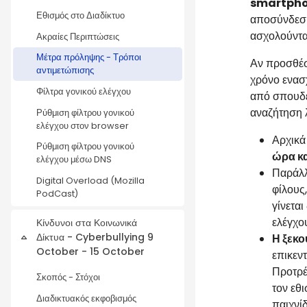
smartphon
Εθισμός στο Διαδίκτυο
αποσύνδεση
ασχολούνται
Ακραίες Περιπτώσεις
Μέτρα πρόληψης - Τρόποι
Αν προσθέσ
αντιμετώπισης
χρόνο ενασ
Φίλτρα γονικού ελέγχου
από σπουδές
αναζήτηση 
Ρύθμιση φίλτρου γονικού
ελέγχου στον browser
Αρχικά
Ρύθμιση φίλτρου γονικού
ώρα κα
ελέγχου μέσω DNS
Παράλ
Digital Overload (Mozilla
φίλους
PodCast)
γίνεται
ελέγχο
Κίνδυνοι στα Κοινωνικά
Δίκτυα - Cyberbullying 9
Η ξεκ
Collapse
October - 15 October
επικεν
Προτρέ
Σκοπός - Στόχοι
τον εθ
Διαδικτυακός εκφοβισμός
παιχνί