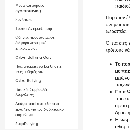
παιδιο
Μέσα και μορφές
cyberbullying
Παρά τον έ
Συνέπειες
αντιμετώπι
Τρόποι Αντιμετώπισης
Θεραπεία.
Οδηγίες προστασίας σε
Οι παίκτες 
διάφορα λογισμικά
επικοινωνίας
τρόπους κά
Cyber Bullying Quiz
Το περ
Πώς μπορείτε να βοηθήσετε
με παι
τους μαθητές σας
μειώνο
CyberBullying
παιχνι
Βασικές Συμβουλές
Παράλ
Ασφάλειας
προστα
Διαδραστικό εκπαιδευτικό
έφεση 
εργαλείο για τον διαδικτυακό
δραστη
εκφοβισμό
Η
ενερ
StopBullying
εθισμό