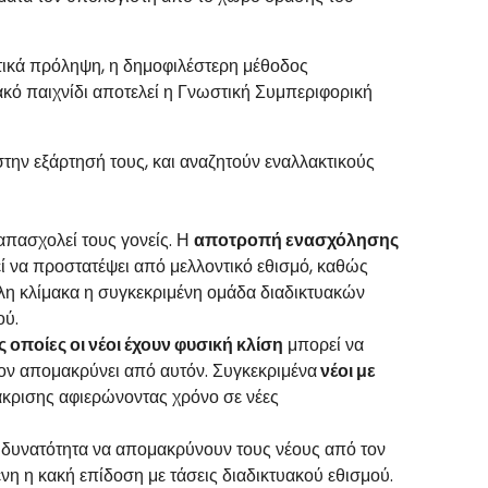
στικά πρόληψη, η δημοφιλέστερη μέθοδος
κό παιχνίδι αποτελεί η Γνωστική Συμπεριφορική
στην εξάρτησή τους, και αναζητούν εναλλακτικούς
απασχολεί τους γονείς. Η
αποτροπή ενασχόλησης
εί να προστατέψει από μελλοντικό εθισμό, καθώς
λη κλίμακα η συγκεκριμένη ομάδα διαδικτυακών
ού.
οποίες οι νέοι έχουν φυσική κλίση
μπορεί να
 τον απομακρύνει από αυτόν. Συγκεκριμένα
νέοι με
άκρισης αφιερώνοντας χρόνο σε νέες
 δυνατότητα να απομακρύνουν τους νέους από τον
νη η κακή επίδοση με τάσεις διαδικτυακού εθισμού.