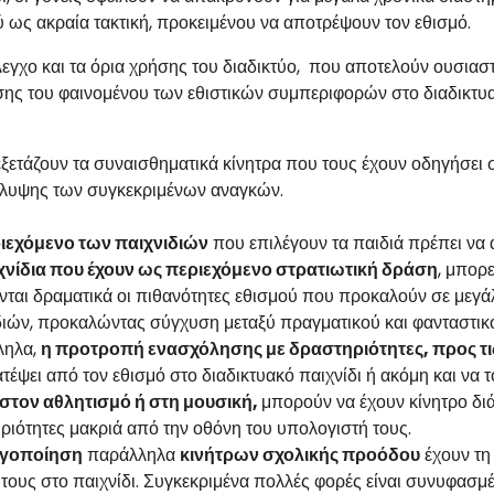
ύ ως ακραία τακτική, προκειμένου να αποτρέψουν τον εθισμό.
λεγχο και τα όρια χρήσης του διαδικτύο, που αποτελούν ουσια
σης του φαινομένου των εθιστικών συμπεριφορών στο διαδικτυα
εξετάζουν τα συναισθηματικά κίνητρα που τους έχουν οδηγήσει 
λυψης των συγκεκριμένων αναγκών.
ιεχόμενο των παιχνιδιών
που επιλέγουν τα παιδιά πρέπει να 
χνίδια που έχουν ως περιεχόμενο στρατιωτική δράση
, μπορ
νται δραματικά οι πιθανότητες εθισμού που προκαλούν σε μεγά
διών, προκαλώντας σύγχυση μεταξύ πραγματικού και φανταστικ
ληλα,
η προτροπή ενασχόλησης με δραστηριότητες, προς τις 
τέψει από τον εθισμό στο διαδικτυακό παιχνίδι ή ακόμη και να
στον αθλητισμό ή στη μουσική,
μπορούν να έχουν κίνητρο δι
ριότητες μακριά από την οθόνη του υπολογιστή τους.
γοποίηση
παράλληλα
κινήτρων σχολικής προόδου
έχουν τη
 τους στο παιχνίδι. Συγκεκριμένα πολλές φορές είναι συνυφασμέ