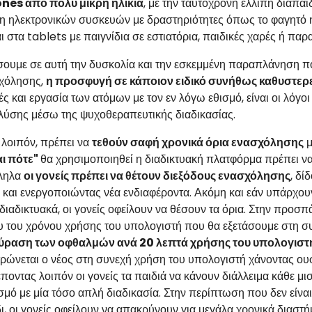
es από πολύ μικρή ηλικία
, με την ταυτόχρονη ελλιπή διαπα
 ηλεκτρονικών συσκευών με δραστηριότητες όπως το φαγητό ή 
 στα tablets με παιγνίδια σε εστιατόρια, παιδικές χαρές ή παρα
ουμε σε αυτή την δυσκολία και την εσκεμμένη παραπλάνηση που
χόλησης,
η προσφυγή σε κάποιον ειδικό συνήθως καθυστερε
 και εργασία των ατόμων με τον εν λόγω εθισμό, είναι οι λόγ
λύσης μέσω της ψυχοθεραπευτικής διαδικασίας.
 λοιπόν, πρέπει να
τεθούν σαφή χρονικά όρια ενασχόλησης
μ
ι πότε"
θα χρησιμοποιηθεί η διαδικτυακή πλατφόρμα πρέπει να 
ληλα
οι γονείς πρέπει να θέτουν διεξόδους ενασχόλησης
, δί
, και ενεργοποιώντας νέα ενδιαφέροντα. Ακόμη και εάν υπάρχουν
 διαδικτυακά, οι γονείς οφείλουν να θέσουν τα όρια. Στην προσ
υ του χρόνου χρήσης του υπολογιστή που θα εξετάσουμε στη συ
ούραση των οφθαλμών ανά 20 λεπτά χρήσης του υπολογισ
τρώνεται ο νέος στη συνεχή χρήση του υπολογιστή χάνοντας ου
ποντας λοιπόν οι γονείς τα παιδιά να κάνουν διάλλειμα κάθε 
ισμό με μία τόσο απλή διαδικασία. Στην περίπτωση που δεν είνα
δι, οι γονείς οφείλουν να απακρύνουν για μεγάλα χρονικά διασ