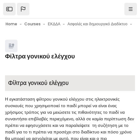
Skip to main content
Open the sidebar
Navi
Home
Courses
ΕΚΔΔΑ
Ασφαλές και δημιουργικό Διαδίκτυο
Blocks
Φίλτρα γονικού ελέγχου
Blocks
Completion requirements
Φίλτρα γονικού ελέγχου
Η εγκατάσταση φίλτρου γονικού ελέγχου στις ηλεκτρονικές
συσκευές που χρησιμοποιεί το παιδί μπορεί να είναι ένας
χρήσιμος τρόπος για να μειώσετε τις πιθανότητες το παιδί να
συναντήσει επιβλαβές περιεχόμενο, αλλά σε καμία περίπτωση δεν
πρέπει να εφησυχάσετε και να παραλείψετε τη συζήτηση με το
παιδί για το τι πρέπει να προσέχει στο διαδίκτυο και πόσο χρόνο
θα μπορεί να ασχολείται με αυτό, που είναι και ο πιο