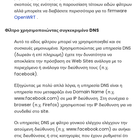
σκοπούς της ενότητας η παρουσίαση τέτοιων ειδών φίλτρων
αλλά μπορείτε να διαβάσετε περισσότερα για το firmware
OpenWRT
.
Φίλτρο χρησιμοποιώντας συγκεκριμένο DNS
Αυτό το είδος φίλτρου μπορεί να χρησιμοποιηθεί και σε
συσκευές μεμονωμένα. Χρησιμοποιώντας μια υπηρεσία DNS
(δωρεάν ή επί πληρωμή) έχετε την δυνατότητα να
αποκλείετε την πρόσβαση σε Web Sites ανάλογα με το
περιεχόμενο
ή ανάλογα την διεύθυνση τους (π.χ.
facebook).
Εξηγώντας με πολύ απλά λόγια, η υπηρεσία DNS είναι η
υπηρεσία που μεταφράζει ένα Domain Name (π.χ.
www.facebook.com) σε μια IP διεύθυνση. Στη συνέχεια ο
browser (π.χ. Firefox) χρησιμοποιεί την IP διεύθυνση για να
συνδεθεί στο site.
Οι υπηρεσίες DNS με φίλτρο γονικού ελέγχου ελέγχουν την
αιτούμενη διεύθυνση (π.χ. www.facebook.com) αν ανήκει
στις διευθύνσεις ή στις κατηγορίες που έχουν ρυθμιστεί ότι