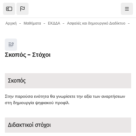
Μετάβαση στο κεντρικό περιεχόμενο
Open the sidebar
Πλοή
Αρχική
Μαθήματα
ΕΚΔΔΑ
Ασφαλές και δημιουργικό Διαδίκτυο
Μπλοκ
Σκοπός - Στόχοι
Μπλοκ
Απαιτήσεις ολοκλήρωσης
Σκοπός
Στην παρούσα ενότητα θα γνωρίσετε την αξία των αναρτήσεων
στη δημιουργία ψηφιακού προφίλ.
Διδακτικοί στόχοι