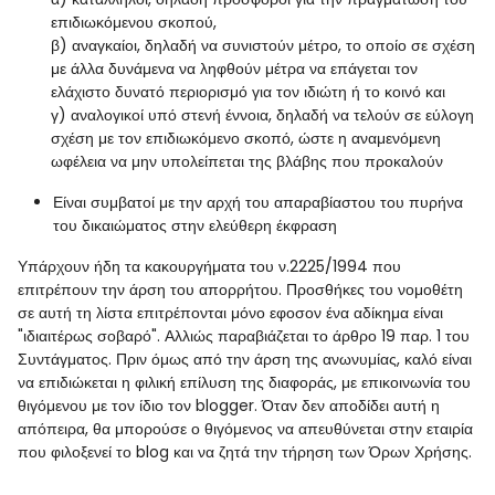
επιδιωκόμενου σκοπού,
β) αναγκαίοι, δηλαδή να συνιστούν μέτρο, το οποίο σε σχέση
με άλλα δυνάμενα να ληφθούν μέτρα να επάγεται τον
ελάχιστο δυνατό περιορισμό για τον ιδιώτη ή το κοινό και
γ) αναλογικοί υπό στενή έννοια, δηλαδή να τελούν σε εύλογη
σχέση με τον επιδιωκόμενο σκοπό, ώστε η αναμενόμενη
ωφέλεια να μην υπολείπεται της βλάβης που προκαλούν
Είναι συμβατοί με την αρχή του απαραβίαστου του πυρήνα
του δικαιώματος στην ελεύθερη έκφραση
Υπάρχουν ήδη τα κακουργήματα του ν.2225/1994 που
επιτρέπουν την άρση του απορρήτου. Προσθήκες του νομοθέτη
σε αυτή τη λίστα επιτρέπονται μόνο εφοσον ένα αδίκημα είναι
"ιδιαιτέρως σοβαρό". Αλλιώς παραβιάζεται το άρθρο 19 παρ. 1 του
Συντάγματος. Πριν όμως από την άρση της ανωνυμίας, καλό είναι
να επιδιώκεται η φιλική επίλυση της διαφοράς, με επικοινωνία του
θιγόμενου με τον ίδιο τον blogger. Όταν δεν αποδίδει αυτή η
απόπειρα, θα μπορούσε ο θιγόμενος να απευθύνεται στην εταιρία
που φιλοξενεί το blog και να ζητά την τήρηση των Όρων Χρήσης.