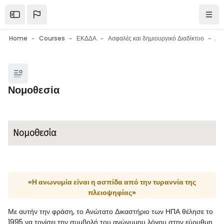
Skip to main content
Open the sidebar
Navi
Home
Courses
ΕΚΔΔΑ
Ασφαλές και δημιουργικό Διαδίκτυο
Blocks
Νομοθεσία
Blocks
Completion requirements
Νομοθεσία
«Η ανωνυμία είναι η ασπίδα από την τυραννία της
πλειοψηφίας»
Με αυτήν την φράση, το Ανώτατο Δικαστήριο των ΗΠΑ θέλησε το
1995 να τονίσει την συμβολή του ανώνυμου λόγου στην εύρυθμη