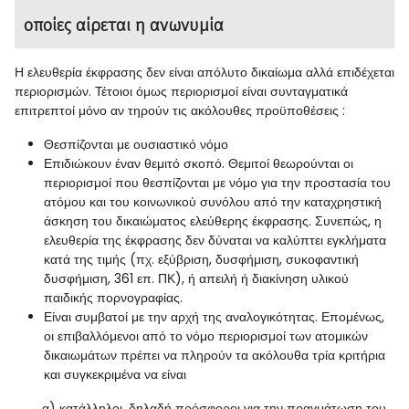
οποίες αίρεται η ανωνυμία
Η ελευθερία έκφρασης δεν είναι απόλυτο δικαίωμα αλλά επιδέχεται
περιορισμών. Τέτοιοι όμως περιορισμοί είναι συνταγματικά
επιτρεπτοί μόνο αν τηρούν τις ακόλουθες προϋποθέσεις :
Θεσπίζονται με ουσιαστικό νόμο
Επιδιώκουν έναν θεμιτό σκοπό. Θεμιτοί θεωρούνται οι
περιορισμοί που θεσπίζονται με νόμο για την προστασία του
ατόμου και του κοινωνικού συνόλου από την καταχρηστική
άσκηση του δικαιώματος ελεύθερης έκφρασης. Συνεπώς, η
ελευθερία της έκφρασης δεν δύναται να καλύπτει εγκλήματα
κατά της τιμής (πχ. εξύβριση, δυσφήμιση, συκοφαντική
δυσφήμιση, 361 επ. ΠΚ), ή απειλή ή διακίνηση υλικού
παιδικής πορνογραφίας.
Είναι συμβατοί με την αρχή της αναλογικότητας. Επομένως,
οι επιβαλλόμενοι από το νόμο περιορισμοί των ατομικών
δικαιωμάτων πρέπει να πληρούν τα ακόλουθα τρία κριτήρια
και συγκεκριμένα να είναι
α) κατάλληλοι, δηλαδή πρόσφοροι για την πραγμάτωση του