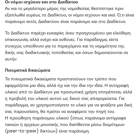
Οι νόμοι ισχύουν και στο Διαδίκτυο
Αν και το μεγαλύτερο μέρος της νομοθεσίας θεσπίστηκε πριν
εξαπλωθεί ευρέως το Διαδίκτυο, οι νόμοι ισχύουν και εκεί. Ό,τι είναι
παράνομο εκτός Διαδικτύου είναι παράνομο και στο Διαδίκτυο.
Το Διαδίκτυο παρέχει ευκαιρίες άνευ προηγουμένου για ελεύθερη
επικοινωνία, αλλά ενέχει και ευθύνες. Για παράδειγμα, είστε
συνεχώς υπεύθυνοι για το περιεχόμενο και τη νομιμότητα της
δικής σας διαδικτυακής τοποθεσίας και όσων δημοσιεύονται σε
αυτήν.
Πνευματικά δικαιώματα
Τα πνευματικά δικαιώματα προστατεύουν τον τρόπο που
εφαρμόζεται μια ιδέα, αλλά όχι και την ίδια την ιδέα. Η αντιγραφή
υλικού από το Διαδίκτυο για προσωπική χρήση επιτρέπεται, αλλά
η προβολή του υλικού αυτού ως δικού σας απαγορεύεται. Για
παράδειγμα, αν χρησιμοποιήσετε το υλικό για να φτιάξετε μια δική
σας παρουσίαση, θα πρέπει να αναφέρετε την πηγή του.
Η προώθηση παράνομου υλικού (όπως παράνομα αντίγραφα
ταινιών ή αρχείων μουσικής που διατίθενται μέσω διομότιμων
(peer-to-peer) δικτύων) είναι παράνομη.