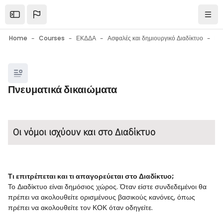
Skip to main content
Open the sidebar
Navi
Home
Courses
ΕΚΔΔΑ
Ασφαλές και δημιουργικό Διαδίκτυο
Blocks
Πνευματικά δικαιώματα
Blocks
Completion requirements
Οι νόμοι ισχύουν και στο Διαδίκτυο
Τι επιτρέπεται και τι απαγορεύεται στο Διαδίκτυο;
Το Διαδίκτυο είναι δημόσιος χώρος. Όταν είστε συνδεδεμένοι θα
πρέπει να ακολουθείτε ορισμένους βασικούς κανόνες, όπως
πρέπει να ακολουθείτε τον ΚΟΚ όταν οδηγείτε.