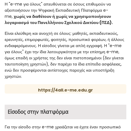
Η "e-me για όλους" απευθύνεται σε όσους επιθυμούν να
αξιοποιήσουν την Ψηφιακή Εκπαιδευτική Πλατφόρμα e-
me,
χωρίς να διαθέτουν ή χωρίς να χρησιμοποιήσουν
λογαριασμό του Πανελλήνιου Σχολικού Δικτύου (ΠΣΔ).
Είναι ελεύθερη και ανοιχτή σε όλους: μαθητές, εκπαιδευτικούς,
ερευνητές, επιμορφωτές, φοιτητές, προσωπικό φορέων, ή άλλους
ενδιαφερόμενους. Η είσοδος γίνεται με απλή εγγραφή. Η "e-me
για όλους" έχει την ίδια λειτουργικότητα με την επίσημη e-me,
όμως επειδή οι χρήστες της δεν είναι πιστοποιημένοι (δεν γίνεται
ταυτοποίηση χρηστών), δεν παρέχει τα ίδια επίπεδα ασφάλειας,
ενώ δεν προσφέρονται αντίστοιχες παροχές και υποστήριξη
χρηστών.
https://4all.e-me.edu.gr
Είσοδος στην πλατφόρμα
Για την είσοδο στην e-me χρειάζεται να έχετε έναν προσωπικό