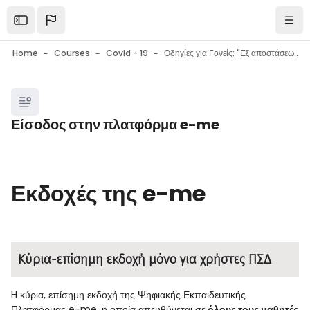
Skip to main content
Open the sidebar
Navi
Home
Courses
Covid - 19
Οδηγίες για Γονείς: "Εξ αποστάσεως εκπαίδευση στο σχολείο: Εργαλεία - Συμβουλές - Ψυχολογική υποστήριξη μαθητών"
Blocks
Είσοδος στην πλατφόρμα e-me
Blocks
Completion requirements
Εκδοχές της e-me
Κύρια-επίσημη εκδοχή μόνο για χρήστες ΠΣΔ
H κύρια, επίσημη εκδοχή της Ψηφιακής Εκπαιδευτικής
Πλατφόρμας e-me, η οποία απευθύνεται σε
όλους τους μαθητές