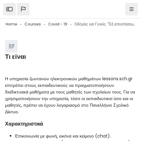
Skip to main content
Open the sidebar
Navi
Home
Courses
Covid - 19
Οδηγίες για Γονείς: "Εξ αποστάσεως εκπαίδευση στο σχολείο: Εργαλεία - Συμβουλές - Ψυχολογική υποστήριξη μαθητών"
Blocks
Τι είναι
Blocks
Completion requirements
Η υπηρεσία ζωντανών ηλεκτρονικών μαθημάτων lessons.sch.gr
επιτρέπει στους εκπαιδευτικούς να πραγματοποιήσουν
διαδικτυακά μαθήματα με τους μαθητές των σχολείων τους.
Για να
χρησιμοποιήσουν την υπηρεσία, τόσο οι εκπαιδευτικοί όσο και οι
μαθητές, πρέπει να έχουν λογαριασμό στο Πανελλήνιο Σχολικό
Δίκτυο.
Χαρακτηριστικά
Επικοινωνία με φωνή, εικόνα και κείμενο (chat).