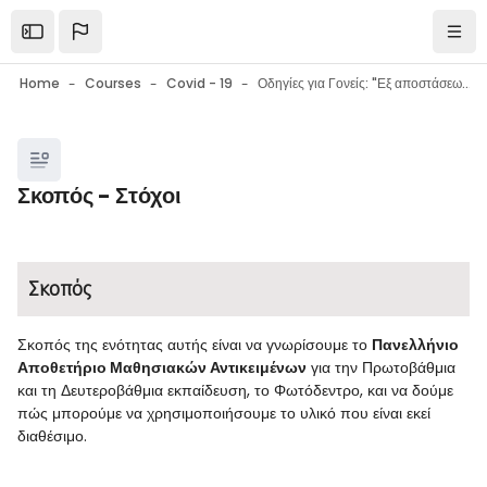
Skip to main content
Open the sidebar
Navi
Home
Courses
Covid - 19
Οδηγίες για Γονείς: "Εξ αποστάσεως εκπαίδευση στο σχολείο: Εργαλεία - Συμβουλές - Ψυχολογική υποστήριξη μαθητών"
Blocks
Σκοπός - Στόχοι
Blocks
Completion requirements
Σκοπός
Σκοπός της ενότητας αυτής είναι να γνωρίσουμε το
Πανελλήνιο
Αποθετήριο Μαθησιακών Αντικειμένων
για την Πρωτοβάθμια
και τη Δευτεροβάθμια εκπαίδευση, το Φωτόδεντρο, και να δούμε
πώς μπορούμε να χρησιμοποιήσουμε το υλικό που είναι εκεί
διαθέσιμο.