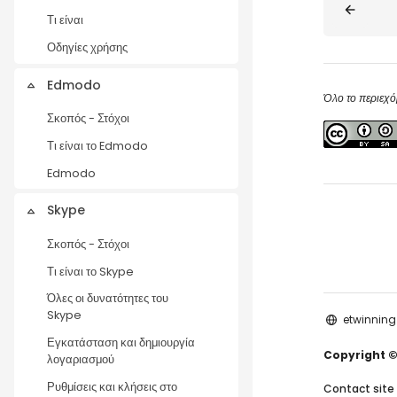
Τι είναι
Οδηγίες χρήσης
Edmodo
Collapse
Όλο το περιεχό
Σκοπός - Στόχοι
Τι είναι το Edmodo
Edmodo
Skype
Collapse
Σκοπός - Στόχοι
Τι είναι το Skype
Όλες οι δυνατότητες του
Skype
etwinning
Εγκατάσταση και δημιουργία
Copyright ©
λογαριασμού
Ρυθμίσεις και κλήσεις στο
Contact site