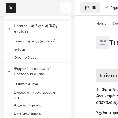
Skip to main content
Webex για παιδιά!
Μαθήμ
EN
Επεξήγηση των βασικών
Blocks
My Courses
συμβόλων
Home
Co
Ηλεκτρονική Σχολική Τάξη
Collapse
e-class
Blocks
Blocks
Τι
Τι είναι η η-τάξη (e-class)
η-Τάξη
Open eClass
Blocks
Completio
Ψηφιακή Εκπαιδευτική
Collapse
Πλατφόρμα e-me
Τι είναι
Τι είναι η e-me
Το Φωτόδεν
Είσοδος στην πλατφόρμα e-
Αντικειμέ
me
δασκάλους, 
Αρχικές ρυθμίσεις
Σχεδιάστηκ
Εγχειρίδιο χρήσης