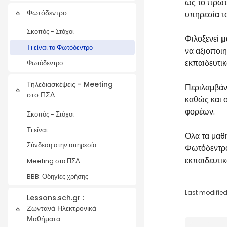
ως το πρώτ
Φωτόδεντρο
υπηρεσία το
Collapse
Σκοπός - Στόχοι
Φιλοξενεί
μ
Τι είναι το Φωτόδεντρο
να αξιοποιη
εκπαιδευτικ
Φωτόδεντρο
Τηλεδιασκέψεις - Meeting
Περιλαμβάν
Collapse
στο ΠΣΔ
καθώς και 
φορέων.
Σκοπός - Στόχοι
Τι είναι
Όλα τα μαθ
Σύνδεση στην υπηρεσία
Φωτόδεντρο 
εκπαιδευτι
Meeting στο ΠΣΔ
BBB: Οδηγίες χρήσης
Last modified
Lessons.sch.gr :
Ζωντανά Ηλεκτρονικά
Collapse
Μαθήματα
Blocks