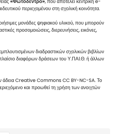
νειας
«Φωτόδεντρο»
, που αποτελεί κεντρική e-
αιδευτικού περιεχομένου στη σχολική κοινότητα.
ιήσιμες μονάδες ψηφιακού υλικού, που μπορούν
στικές προσομοιώσεις, διερευνήσεις, εικόνες,
ν εμπλουτισμένων διαδραστικών σχολικών βιβλίων
 πλαίσιο διαφόρων δράσεων του Υ.ΠΑΙ.Θ. ή άλλων
ε την άδεια Creative Commons CC BY-NC-SA. Το
περιεχόμενο και προωθεί τη χρήση των ανοιχτών