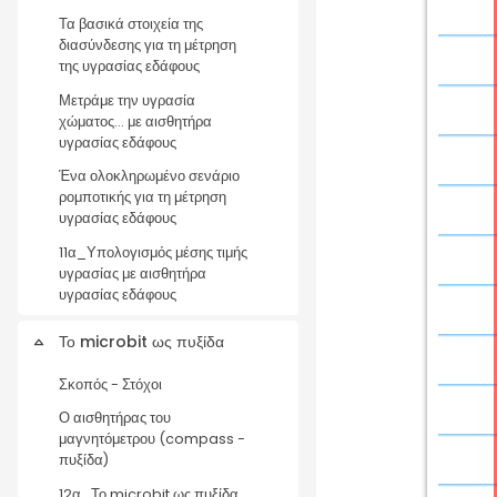
Τα βασικά στοιχεία της
διασύνδεσης για τη μέτρηση
της υγρασίας εδάφους
Μετράμε την υγρασία
χώματος... με αισθητήρα
υγρασίας εδάφους
Ένα ολοκληρωμένο σενάριο
ρομποτικής για τη μέτρηση
υγρασίας εδάφους
11α_Υπολογισμός μέσης τιμής
υγρασίας με αισθητήρα
υγρασίας εδάφους
Το microbit ως πυξίδα
Σύμπτυξη
Σκοπός - Στόχοι
Ο αισθητήρας του
μαγνητόμετρου (compass -
πυξίδα)
12α_Το microbit ως πυξίδα