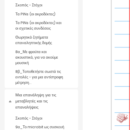
Σκοπός - Στόχοι
Τα PINs (οι ακροδέκτες)
Τα PINs (οι ακροδέκτες) και
οι σχετικές συνδέσεις
Θωρητικά ζητήματα
επαναληπτικής δομής
8α_Με φρούτα και
ακουστικά, για να ακούμε
μουσική
8β_Τοποθετήστε σωστά τις
εντολές - για μια αντίστροφη
μέτρηση...
Μια επανάληψη για τις
μεταβλητές και τις
Σύμπτυξη
επαναλήψεις
Σκοπός - Στόχοι
9α_Το microbit ως συσκευή