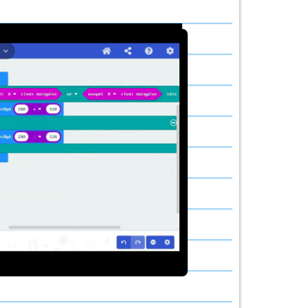
παραγωγή
εο