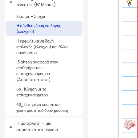
Σύμπτυξη
τελεστές (Β' Μέρος)
Σκοπός - Στόχοι
Η σύνθετη δομή επιλογής
(ελέγχου)
Η εμφωλευμένη δομή
επιλογής (ελέγχου) και άλλοι
συνδυασμοί
Ιδιαίτερη αναφορά στον
αισθητήρα του
επιταχυνσιόμετρου
(Accelerometer)
6α_Κίνηση με το
επιταχυνσιόμετρο
6β_Πατημένο κουμπί και
φωτισμός αποδίδουν μουσική
Η μεταβλητή - μία
Σύμπτυξη
σημαντικότατη έννοια