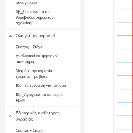
συναγερμού
9β_Ποιο είναι το πιο
θορυβώδες σημείο του
σχολείου;
Όλα για την υγρασία!
Σύμπτυξη
Σκοπός - Στόχοι
Αναλογικοί και ψηφιακοί
αισθητήρες
Μετράμε την υγρασία
χώματος... με βίδες
10α_Υπενθύμιση για πότισμα
10β_Αγωγιμότητα και εύρος
τιμών
Εξωτερικός αισθητήρας
Σύμπτυξη
υγρασίας
Σκοπός - Στόχοι