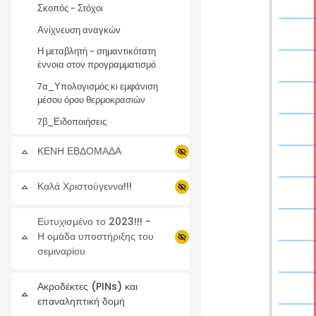
Σκοπός - Στόχοι
Ανίχνευση αναγκών
Η μεταβλητή - σημαντικότατη
έννοια στον προγραμματισμό
7α_Υπολογισμός κι εμφάνιση
μέσου όρου θερμοκρασιών
7β_Ειδοποιήσεις
ΚΕΝΗ ΕΒΔΟΜΑΔΑ
Σύμπτυξη
Καλά Χριστούγεννα!!!
Σύμπτυξη
Ευτυχισμένο το 2023!!! -
Η ομάδα υποστήριξης του
Σύμπτυξη
σεμιναρίου
Ακροδέκτες (PINs) και
Σύμπτυξη
επαναληπτική δομή