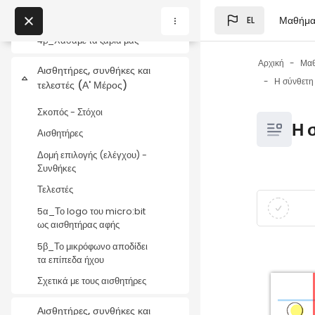
Μετάβαση στο κεντρικό
4α_Με τα κουμπιά Α και Β
και το logo
Μαθήμα
EL
Μπλοκ
My Courses
4β_Χάσαμε τα ζάρια μας
Αρχική
Μα
Αισθητήρες, συνθήκες και
Σύμπτυξη
Η σύνθετη
Μπλοκ
τελεστές (Α' Μέρος)
Σκοπός - Στόχοι
Μπλοκ
Η 
Αισθητήρες
Δομή επιλογής (ελέγχου) -
Συνθήκες
Τελεστές
Μπλοκ
Απαιτήσεις
5α_Το logo του micro:bit
ως αισθητήρας αφής
5β_Το μικρόφωνο αποδίδει
τα επίπεδα ήχου
Σχετικά με τους αισθητήρες
Αισθητήρες, συνθήκες και