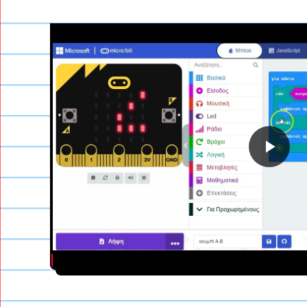
Ανα
βίντ