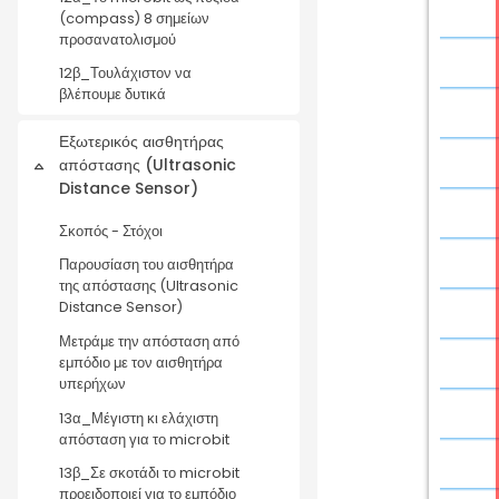
(compass) 8 σημείων
προσανατολισμού
12β_Τουλάχιστον να
βλέπουμε δυτικά
Εξωτερικός αισθητήρας
απόστασης (Ultrasonic
Σύμπτυξη
Distance Sensor)
Σκοπός - Στόχοι
Παρουσίαση του αισθητήρα
της απόστασης (Ultrasonic
Distance Sensor)
Μετράμε την απόσταση από
εμπόδιο με τον αισθητήρα
υπερήχων
13α_Μέγιστη κι ελάχιστη
απόσταση για το microbit
13β_Σε σκοτάδι το microbit
προειδοποιεί για το εμπόδιο