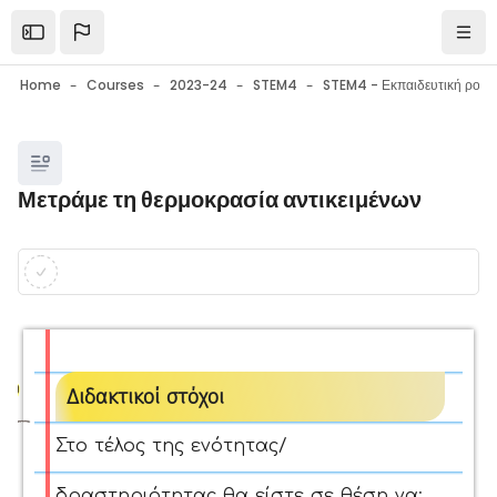
Skip to main content
Open the sidebar
Navi
Home
Courses
2023-24
STEM4
Blocks
Μετράμε τη θερμοκρασία αντικειμένων
Blocks
Completion requirements
Διδακτικοί στόχοι
Στο τέλος της ενότητας/
δραστηριότητας θα είστε σε θέση να: