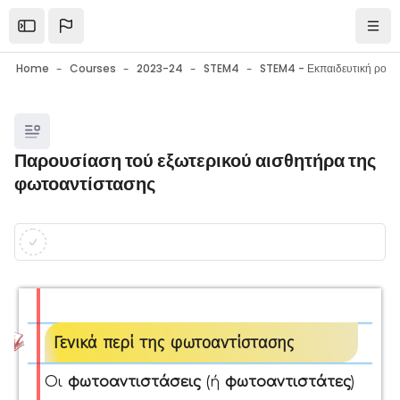
Skip to main content
Open the sidebar
Navi
Home
Courses
2023-24
STEM4
Blocks
Παρουσίαση τού εξωτερικού αισθητήρα της
φωτοαντίστασης
Blocks
Completion requirements
Γενικά περί της φωτοαντίστασης
Οι
φωτοαντιστάσεις
(ή
φωτοαντιστάτες
)