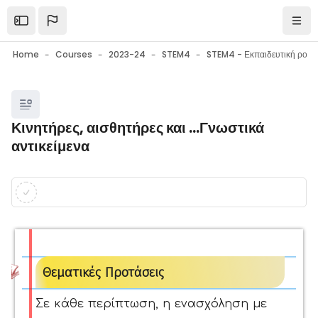
Skip to main content
Open the sidebar
Navi
Home
Courses
2023-24
STEM4
Blocks
Κινητήρες, αισθητήρες και ...Γνωστικά
αντικείμενα
Blocks
Completion requirements
Θεματικές Προτάσεις
Σε κάθε περίπτωση, η ενασχόληση με