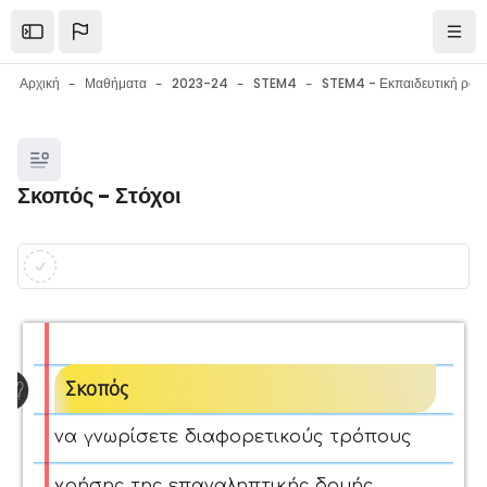
Μετάβαση στο κεντρικό περιεχόμενο
Open the sidebar
Πλοή
Αρχική
Μαθήματα
2023-24
STEM4
Μπλοκ
Σκοπός - Στόχοι
Μπλοκ
Απαιτήσεις ολοκλήρωσης
Σκοπός
να γνωρίσετε διαφορετικούς τρόπους
χρήσης της επαναληπτικής δομής